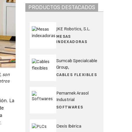
PRODUCTOS DESTACADOS
JKE Robotics, S.L.
MESAS
INDEXADORAS
Sumcab Specialcable
Group,
, son
CABLES FLEXIBLES
etros
Pemamek Arasol
Industrial
ión. La
SOFTWARES
de
ta
.
Dexis Ibérica