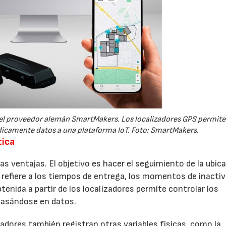
22/07/2026
29/07/2026
 del proveedor alemán SmartMakers. Los localizadores GPS permit
ódicamente datos a una plataforma IoT. Foto: SmartMakers.
tica
as ventajas. El objetivo es hacer el seguimiento de la ubic
e refiere a los tiempos de entrega, los momentos de inactiv
enida a partir de los localizadores permite controlar los
basándose en datos.
zadores también registran otras variables físicas, como la