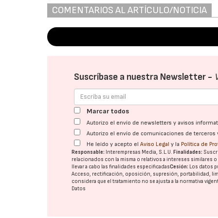
COMENTARIOS AL ARTÍCULO/NOTICIA
Suscríbase a nuestra Newsletter -
Marcar todos
Autorizo el envío de newsletters y avisos inform
Autorizo el envío de comunicaciones de terceros 
He leído y acepto el
Aviso Legal
y la
Política de Pr
Responsable:
Interempresas Media, S.L.U.
Finalidades:
Suscri
relacionados con la misma o relativos a intereses similares 
llevar a cabo las finalidades especificadas
Cesión:
Los datos p
Acceso, rectificación, oposición, supresión, portabilidad, l
considera que el tratamiento no se ajusta a la normativa vige
Datos