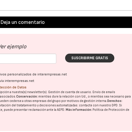
Deja un comentario
Ver ejemplo
SUSCRIBIRME GRATIS
ativos personalizados de interempresas.net
vía interempresas.net
otección de Datos
pción a nuestra(s) newsletter(s). Gestión de cuenta de usuario. Envío de emails
o asociados.
Conservación:
mientras dure la relación con Ud., o mientras sea necesario para
ueden cederse a otras
empresas del grupo
por motivos de gestión interna.
Derechos:
imitación del tratatamiento y decisiones automatizadas:
contacte con nuestro DPD
. Si
nte, puede presentar reclamación ante la
AEPD
.
Más información:
Política de Protección de