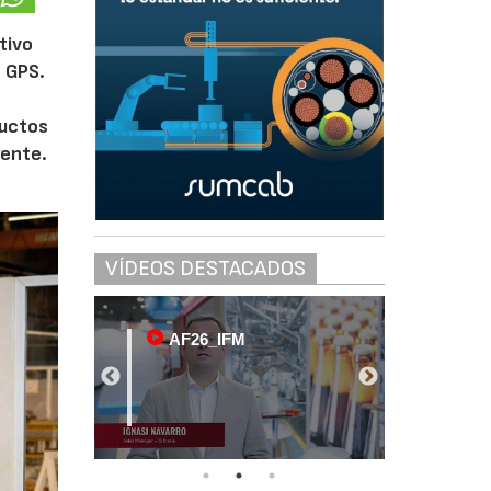
tivo
n GPS.
ductos
rente.
VÍDEOS DESTACADOS
AF26_IFM
AF26_IFM