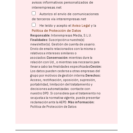
avisos informativos personalizados de
interempresas.net
Autorizo el envío de comunicaciones
de terceros vía interempresas.net
He leído y acepto el
Aviso Legal
y la
Política de Protección de Datos
Responsable:
Interempresas Media, S.L.U.
Finalidades:
Suscripción a nuestra(s)
newsletter(s). Gestión de cuenta de usuario.
Envío de emails relacionados con la misma o
relativos a intereses similares o
asociados.
Conservación:
mientras dure la
relación con Ud., o mientras sea necesario para
llevar a cabo las finalidades especificadas
Cesión:
Los datos pueden cederse a otras
empresas del
grupo
por motivos de gestión interna.
Derechos:
Acceso, rectificación, oposición, supresión,
portabilidad, limitación del tratatamiento y
decisiones automatizadas:
contacte con
nuestro DPD
. Si considera que el tratamiento no
se ajusta a la normativa vigente, puede presentar
reclamación ante la
AEPD
.
Más información:
Política de Protección de Datos