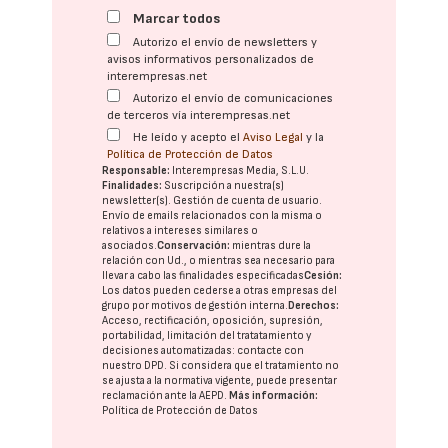
Marcar todos
Autorizo el envío de newsletters y
avisos informativos personalizados de
interempresas.net
Autorizo el envío de comunicaciones
de terceros vía interempresas.net
He leído y acepto el
Aviso Legal
y la
Política de Protección de Datos
Responsable:
Interempresas Media, S.L.U.
Finalidades:
Suscripción a nuestra(s)
newsletter(s). Gestión de cuenta de usuario.
Envío de emails relacionados con la misma o
relativos a intereses similares o
asociados.
Conservación:
mientras dure la
relación con Ud., o mientras sea necesario para
llevar a cabo las finalidades especificadas
Cesión:
Los datos pueden cederse a otras
empresas del
grupo
por motivos de gestión interna.
Derechos:
Acceso, rectificación, oposición, supresión,
portabilidad, limitación del tratatamiento y
decisiones automatizadas:
contacte con
nuestro DPD
. Si considera que el tratamiento no
se ajusta a la normativa vigente, puede presentar
reclamación ante la
AEPD
.
Más información:
Política de Protección de Datos