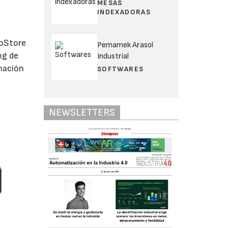
MESAS
INDEXADORAS
toStore
Pemamek Arasol
ng de
Industrial
inación
SOFTWARES
NEWSLETTERS