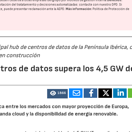
ueden cederse a otras
empresas del grupo
por motivos de gestión interna.
Derechos:
imitación del tratatamiento y decisiones automatizadas:
contacte con nuestro DPD
. Si
nte, puede presentar reclamación ante la
AEPD
.
Más información:
Política de Protección de
al hub de centros de datos de la Península Ibérica, 
 en construcción
tros de datos supera los 4,5 GW d
1866
rica entre los mercados con mayor proyección de Europa,
emanda cloud y la disponibilidad de energía renovable.