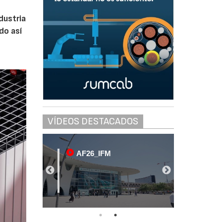
dustria
do así
VÍDEOS DESTACADOS
AF26_IFM