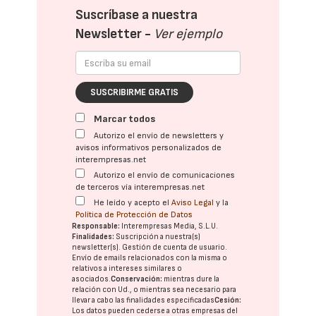
Suscríbase a nuestra
Newsletter -
Ver ejemplo
SUSCRIBIRME GRATIS
Marcar todos
Autorizo el envío de newsletters y
avisos informativos personalizados de
interempresas.net
Autorizo el envío de comunicaciones
de terceros vía interempresas.net
He leído y acepto el
Aviso Legal
y la
Política de Protección de Datos
Responsable:
Interempresas Media, S.L.U.
Finalidades:
Suscripción a nuestra(s)
newsletter(s). Gestión de cuenta de usuario.
Envío de emails relacionados con la misma o
relativos a intereses similares o
asociados.
Conservación:
mientras dure la
relación con Ud., o mientras sea necesario para
llevar a cabo las finalidades especificadas
Cesión:
Los datos pueden cederse a otras
empresas del