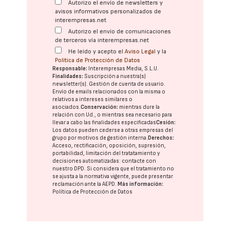
Autorizo el envío de newsletters y
avisos informativos personalizados de
interempresas.net
Autorizo el envío de comunicaciones
de terceros vía interempresas.net
He leído y acepto el
Aviso Legal
y la
Política de Protección de Datos
Responsable:
Interempresas Media, S.L.U.
Finalidades:
Suscripción a nuestra(s)
newsletter(s). Gestión de cuenta de usuario.
Envío de emails relacionados con la misma o
relativos a intereses similares o
asociados.
Conservación:
mientras dure la
relación con Ud., o mientras sea necesario para
llevar a cabo las finalidades especificadas
Cesión:
Los datos pueden cederse a otras
empresas del
grupo
por motivos de gestión interna.
Derechos:
Acceso, rectificación, oposición, supresión,
portabilidad, limitación del tratatamiento y
decisiones automatizadas:
contacte con
nuestro DPD
. Si considera que el tratamiento no
se ajusta a la normativa vigente, puede presentar
reclamación ante la
AEPD
.
Más información:
Política de Protección de Datos