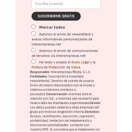
SUSCRIBIRME GRATIS
Marcar todos
Autorizo el envío de newsletters y
avisos informativos personalizados de
interempresas.net
Autorizo el envío de comunicaciones
de terceros vía interempresas.net
He leído y acepto el
Aviso Legal
y la
Política de Protección de Datos
Responsable:
Interempresas Media, S.L.U.
Finalidades:
Suscripción a nuestra(s)
newsletter(s). Gestión de cuenta de usuario.
Envío de emails relacionados con la misma o
relativos a intereses similares o
asociados.
Conservación:
mientras dure la
relación con Ud., o mientras sea necesario para
llevar a cabo las finalidades especificadas
Cesión:
Los datos pueden cederse a otras
empresas del
grupo
por motivos de gestión interna.
Derechos:
Acceso, rectificación, oposición, supresión,
portabilidad, limitación del tratatamiento y
decisiones automatizadas:
contacte con
nuestro DPD
. Si considera que el tratamiento no