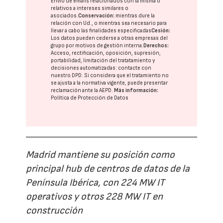
Envío de emails relacionados con la misma o
relativos a intereses similares o
asociados.
Conservación:
mientras dure la
relación con Ud., o mientras sea necesario para
llevar a cabo las finalidades especificadas
Cesión:
Los datos pueden cederse a otras
empresas del
grupo
por motivos de gestión interna.
Derechos:
Acceso, rectificación, oposición, supresión,
portabilidad, limitación del tratatamiento y
decisiones automatizadas:
contacte con
nuestro DPD
. Si considera que el tratamiento no
se ajusta a la normativa vigente, puede presentar
reclamación ante la
AEPD
.
Más información:
Política de Protección de Datos
Madrid mantiene su posición como
principal hub de centros de datos de la
Península Ibérica, con 224 MW IT
operativos y otros 228 MW IT en
construcción