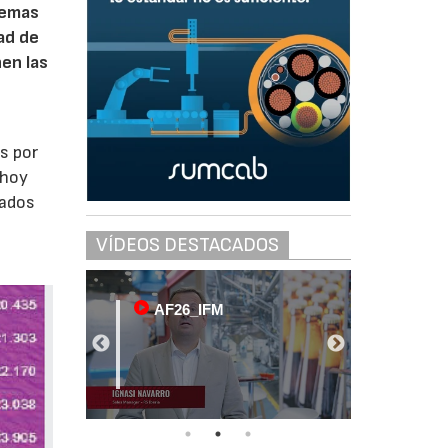
temas
ad de
nen las
s por
 hoy
sados
VÍDEOS DESTACADOS
AF26_IFM
AF2