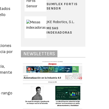
SUMFLEX FORTIS
ltados
SENSOR
ello
JKE Robotics, S.L.
MESAS
INDEXADORAS
ciones
cia por
NEWSLETTERS
ia,
tamente
o rango
s