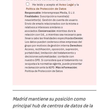
He leído y acepto el
Aviso Legal
y la
Política de Protección de Datos
Responsable:
Interempresas Media, S.L.U.
Finalidades:
Suscripción a nuestra(s)
newsletter(s). Gestión de cuenta de usuario.
Envío de emails relacionados con la misma o
relativos a intereses similares o
asociados.
Conservación:
mientras dure la
relación con Ud., o mientras sea necesario para
llevar a cabo las finalidades especificadas
Cesión:
Los datos pueden cederse a otras
empresas del
grupo
por motivos de gestión interna.
Derechos:
Acceso, rectificación, oposición, supresión,
portabilidad, limitación del tratatamiento y
decisiones automatizadas:
contacte con
nuestro DPD
. Si considera que el tratamiento no
se ajusta a la normativa vigente, puede presentar
reclamación ante la
AEPD
.
Más información:
Política de Protección de Datos
Madrid mantiene su posición como
principal hub de centros de datos de la