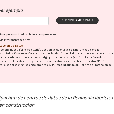
Ver ejemplo
SUSCRIBIRME GRATIS
ativos personalizados de interempresas.net
vía interempresas.net
otección de Datos
pción a nuestra(s) newsletter(s). Gestión de cuenta de usuario. Envío de emails
o asociados.
Conservación:
mientras dure la relación con Ud., o mientras sea necesario para
ueden cederse a otras
empresas del grupo
por motivos de gestión interna.
Derechos:
imitación del tratatamiento y decisiones automatizadas:
contacte con nuestro DPD
. Si
nte, puede presentar reclamación ante la
AEPD
.
Más información:
Política de Protección de
al hub de centros de datos de la Península Ibérica, 
 en construcción