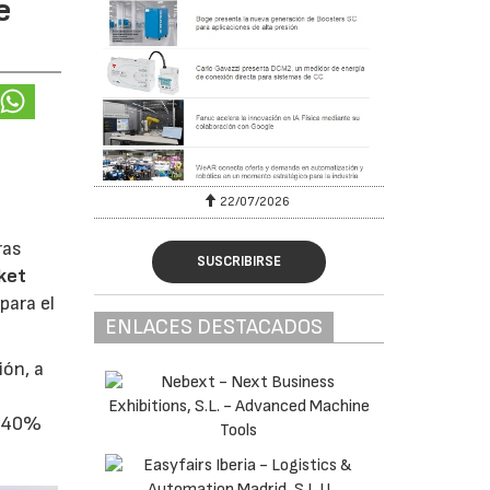
e
22/07/2026
ras
SUSCRIBIRSE
ket
para el
ENLACES DESTACADOS
ión, a
l 40%