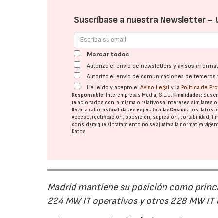
Suscríbase a nuestra Newsletter -
Marcar todos
Autorizo el envío de newsletters y avisos inform
Autorizo el envío de comunicaciones de terceros 
He leído y acepto el
Aviso Legal
y la
Política de Pr
Responsable:
Interempresas Media, S.L.U.
Finalidades:
Suscri
relacionados con la misma o relativos a intereses similares 
llevar a cabo las finalidades especificadas
Cesión:
Los datos p
Acceso, rectificación, oposición, supresión, portabilidad, l
considera que el tratamiento no se ajusta a la normativa vige
Datos
Madrid mantiene su posición como princip
224 MW IT operativos y otros 228 MW IT