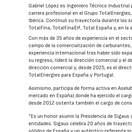
Gabriel López es Ingeniero Técnico Industrial p
carrera profesional en el Grupo TotalEnergies,
Ibérica. Continuó su trayectoria durante las s
TotalFina, TotalFinaElf, Total España y, en la
Con más de 35 años de experiencia en el secto
campo de la comercialización de carburantes, t
experiencia internacional tras haber sido expa
su regreso, lideró la dirección comercial y el 
dirección comercial y, desde 2025, es el direc
TotalEnergies para España y Portugal.
Asimismo, participa de forma activa en Aselub
mercado en España) donde ha ejercido el cargo
desde 2012 ostenta también el cargo de cons
“Es un honor asumir la Presidencia de Sigaus 
entidades. Sigaus celebra 20 años de trayect
sólidos de España y un auténtico referente i