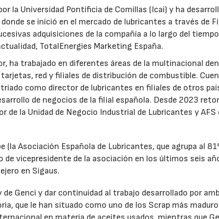
or la Universidad Pontificia de Comillas (Icai) y ha desarrol
 donde se inició en el mercado de lubricantes a través de F
ucesivas adquisiciones de la compañía a lo largo del tiempo
 actualidad, TotalEnergies Marketing España.
r, ha trabajado en diferentes áreas de la multinacional den
arjetas, red y filiales de distribución de combustible. Cue
triado como director de lubricantes en filiales de otros paí
desarrollo de negocios de la filial española. Desde 2023 ret
tor de la Unidad de Negocio Industrial de Lubricantes y AFS
e (la Asociación Española de Lubricantes, que agrupa al 8
 de vicepresidente de la asociación en los últimos seis añ
ejero en Sigaus.
y de Genci y dar continuidad al trabajo desarrollado por am
oria, que le han situado como uno de los Scrap más maduro
nternacional en materia de aceites usados, mientras que G