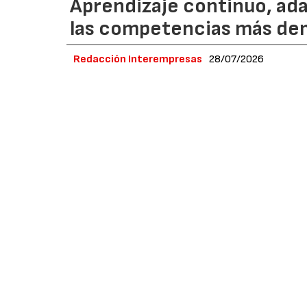
Aprendizaje continuo, ada
las competencias más dem
Redacción Interempresas
28/07/2026
La transformación digital de la industria es
competencias profesionales y los modelos o
cambios, el Consorci de la Zona Franca de Ba
el que han participado las empresas de su e