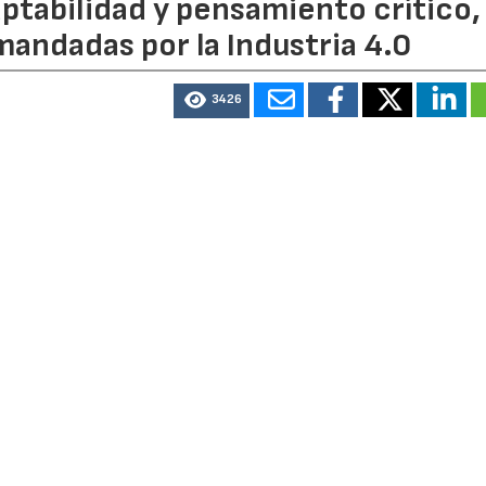
ptabilidad y pensamiento crítico,
andadas por la Industria 4.0
3426
tá redefiniendo profundamente las necesidades de talento
rganizativos. Con el objetivo de comprender mejor esto
rcelona (
CZFB
) ha realizado el estudio ZF Industry 4.0 Ta
cosistema industrial avanzado.