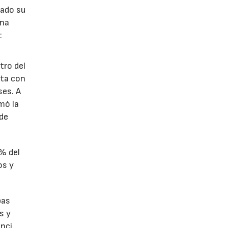
lado su
ina
:
tro del
nta con
ses. A
omó la
 de
1% del
os y
bas
s y
enci