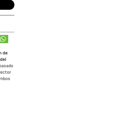
n de
del
 pasado
rector
 ambos