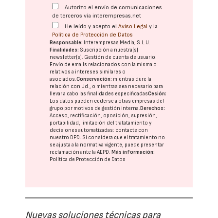
Autorizo el envío de comunicaciones
de terceros vía interempresas.net
He leído y acepto el
Aviso Legal
y la
Política de Protección de Datos
Responsable:
Interempresas Media, S.L.U.
Finalidades:
Suscripción a nuestra(s)
newsletter(s). Gestión de cuenta de usuario.
Envío de emails relacionados con la misma o
relativos a intereses similares o
asociados.
Conservación:
mientras dure la
relación con Ud., o mientras sea necesario para
llevar a cabo las finalidades especificadas
Cesión:
Los datos pueden cederse a otras
empresas del
grupo
por motivos de gestión interna.
Derechos:
Acceso, rectificación, oposición, supresión,
portabilidad, limitación del tratatamiento y
decisiones automatizadas:
contacte con
nuestro DPD
. Si considera que el tratamiento no
se ajusta a la normativa vigente, puede presentar
reclamación ante la
AEPD
.
Más información:
Política de Protección de Datos
Nuevas soluciones técnicas para