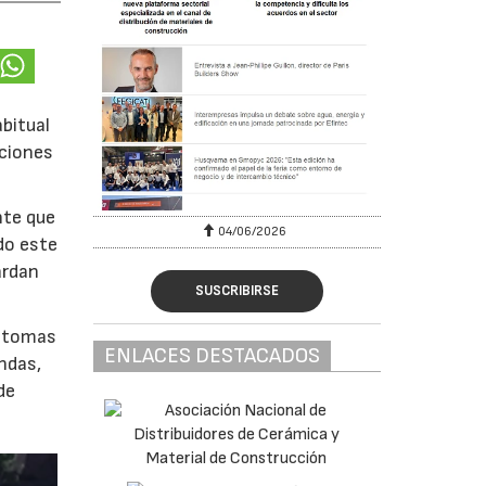
bitual
aciones
nte que
04/06/2026
do este
ardan
SUSCRIBIRSE
íntomas
ENLACES DESTACADOS
ndas,
de