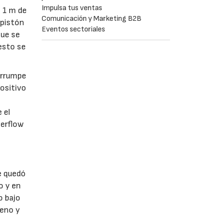
Impulsa tus ventas
n 1 m de
Comunicación y Marketing B2B
 pistón
Eventos sectoriales
que se
 esto se
errumpe
positivo
 el
terflow
se quedó
o y en
o bajo
reno y