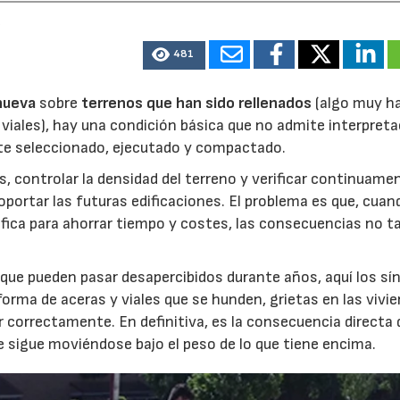
k
481
nueva
sobre
terrenos que han sido rellenados
(algo muy ha
 viales), hay una condición básica que no admite interpret
nte seleccionado, ejecutado y compactado.
as, controlar la densidad del terreno y verificar continuame
04/06/2026
02/07/2026
portar las futuras edificaciones. El problema es que, cuan
fica para ahorrar tiempo y costes, las consecuencias no t
 que pueden pasar desapercibidos durante años, aquí los s
rma de aceras y viales que se hunden, grietas en las vivie
r correctamente. En definitiva, es la consecuencia directa 
e sigue moviéndose bajo el peso de lo que tiene encima.