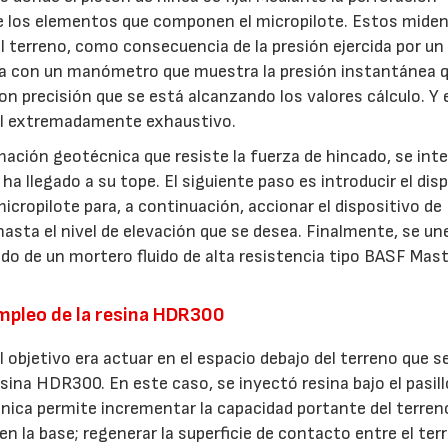
a de los elementos que componen el micropilote. Estos mide
l terreno, como consecuencia de la presión ejercida por un
ta con un manómetro que muestra la presión instantánea 
con precisión que se está alcanzando los valores cálculo. Y
rol extremadamente exhaustivo.
mación geotécnica que resiste la fuerza de hincado, se int
ha llegado a su tope. El siguiente paso es introducir el dis
micropilote para, a continuación, accionar el dispositivo de
asta el nivel de elevación que se desea. Finalmente, se une
tido de un mortero fluido de alta resistencia tipo BASF Mas
empleo de la resina HDR300
l objetivo era actuar en el espacio debajo del terreno que 
sina HDR300. En este caso, se inyectó resina bajo el pasill
écnica permite incrementar la capacidad portante del terren
n la base; regenerar la superficie de contacto entre el ter