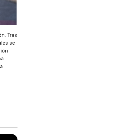
ón. Tras
ales se
ción
na
la