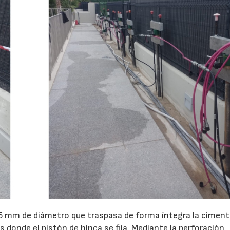
 65 mm de diámetro que traspasa de forma íntegra la cimen
s donde el pistón de hinca se fija. Mediante la perforación