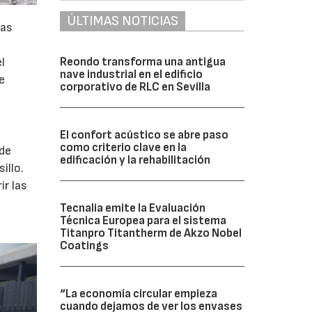
ÚLTIMAS NOTICIAS
nas
Reondo transforma una antigua
l
nave industrial en el edificio
e
corporativo de RLC en Sevilla
El confort acústico se abre paso
como criterio clave en la
 de
edificación y la rehabilitación
illo.
ir las
Tecnalia emite la Evaluación
Técnica Europea para el sistema
Titanpro Titantherm de Akzo Nobel
Coatings
“La economía circular empieza
cuando dejamos de ver los envases