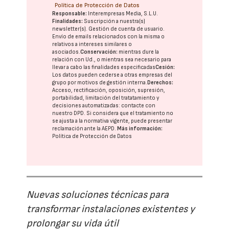
Política de Protección de Datos
Responsable:
Interempresas Media, S.L.U.
Finalidades:
Suscripción a nuestra(s)
newsletter(s). Gestión de cuenta de usuario.
Envío de emails relacionados con la misma o
relativos a intereses similares o
asociados.
Conservación:
mientras dure la
relación con Ud., o mientras sea necesario para
llevar a cabo las finalidades especificadas
Cesión:
Los datos pueden cederse a otras
empresas del
grupo
por motivos de gestión interna.
Derechos:
Acceso, rectificación, oposición, supresión,
portabilidad, limitación del tratatamiento y
decisiones automatizadas:
contacte con
nuestro DPD
. Si considera que el tratamiento no
se ajusta a la normativa vigente, puede presentar
reclamación ante la
AEPD
.
Más información:
Política de Protección de Datos
Nuevas soluciones técnicas para
transformar instalaciones existentes y
prolongar su vida útil