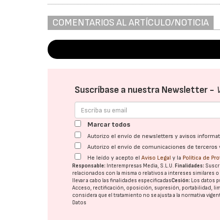
COMENTARIOS AL ARTÍCULO/NOTICIA
Suscríbase a nuestra Newsletter -
Marcar todos
Autorizo el envío de newsletters y avisos inform
Autorizo el envío de comunicaciones de terceros 
He leído y acepto el
Aviso Legal
y la
Política de Pr
Responsable:
Interempresas Media, S.L.U.
Finalidades:
Suscri
relacionados con la misma o relativos a intereses similares 
llevar a cabo las finalidades especificadas
Cesión:
Los datos p
Acceso, rectificación, oposición, supresión, portabilidad, l
considera que el tratamiento no se ajusta a la normativa vige
Datos