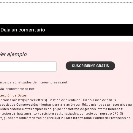
Deja un comentario
Ver ejemplo
SUSCRIBIRME GRATIS
ativos personalizados de interempresas.net
vía interempresas.net
otección de Datos
pción a nuestra(s) newsletter(s). Gestión de cuenta de usuario. Envío de emails
o asociados.
Conservación:
mientras dure la relación con Ud., o mientras sea necesario para
ueden cederse a otras
empresas del grupo
por motivos de gestión interna.
Derechos:
imitación del tratatamiento y decisiones automatizadas:
contacte con nuestro DPD
. Si
nte, puede presentar reclamación ante la
AEPD
.
Más información:
Política de Protección de