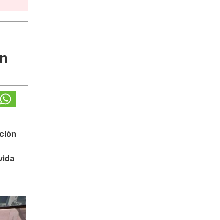
ón
ución
vida