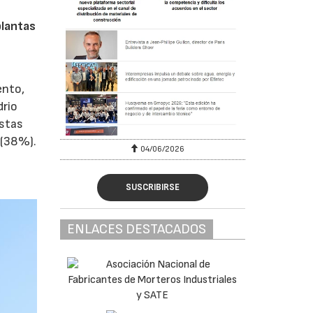
plantas
ento,
drio
estas
 (38%).
04/06/2026
SUSCRIBIRSE
ENLACES DESTACADOS