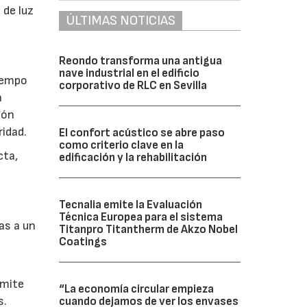
 de luz
ÚLTIMAS NOTICIAS
Reondo transforma una antigua
nave industrial en el edificio
tiempo
corporativo de RLC en Sevilla
a
ión
ridad.
El confort acústico se abre paso
como criterio clave en la
cta,
edificación y la rehabilitación
Tecnalia emite la Evaluación
Técnica Europea para el sistema
as a un
Titanpro Titantherm de Akzo Nobel
Coatings
rmite
“La economía circular empieza
s.
cuando dejamos de ver los envases