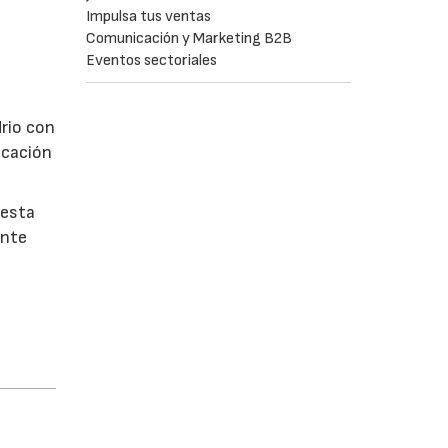
Impulsa tus ventas
Comunicación y Marketing B2B
Eventos sectoriales
drio con
icación
uesta
ente