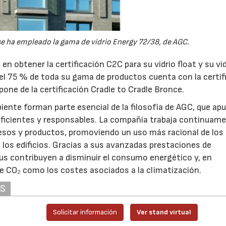
e ha empleado la gama de vidrio Energy 72/38, de AGC.
en obtener la certificación C2C para su vidrio float y su vi
l 75 % de toda su gama de productos cuenta con la certif
pone de la certificación Cradle to Cradle Bronce.
biente forman parte esencial de la filosofía de AGC, que ap
 eficientes y responsables. La compañía trabaja continuam
cesos y productos, promoviendo un uso más racional de los
 los edificios. Gracias a sus avanzadas prestaciones de
plus contribuyen a disminuir el consumo energético y, en
de CO₂ como los costes asociados a la climatización.
AS
Solicitar información
Ver stand virtual