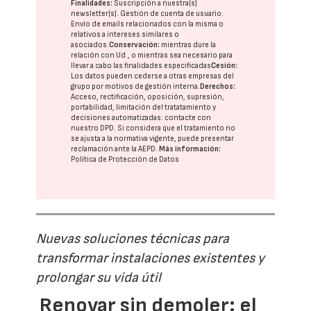
Finalidades:
Suscripción a nuestra(s)
newsletter(s). Gestión de cuenta de usuario.
Envío de emails relacionados con la misma o
relativos a intereses similares o
asociados.
Conservación:
mientras dure la
relación con Ud., o mientras sea necesario para
llevar a cabo las finalidades especificadas
Cesión:
Los datos pueden cederse a otras
empresas del
grupo
por motivos de gestión interna.
Derechos:
Acceso, rectificación, oposición, supresión,
portabilidad, limitación del tratatamiento y
decisiones automatizadas:
contacte con
nuestro DPD
. Si considera que el tratamiento no
se ajusta a la normativa vigente, puede presentar
reclamación ante la
AEPD
.
Más información:
Política de Protección de Datos
Nuevas soluciones técnicas para
transformar instalaciones existentes y
prolongar su vida útil
Renovar sin demoler: el