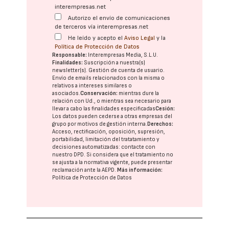
interempresas.net
Autorizo el envío de comunicaciones
de terceros vía interempresas.net
He leído y acepto el
Aviso Legal
y la
Política de Protección de Datos
Responsable:
Interempresas Media, S.L.U.
Finalidades:
Suscripción a nuestra(s)
newsletter(s). Gestión de cuenta de usuario.
Envío de emails relacionados con la misma o
relativos a intereses similares o
asociados.
Conservación:
mientras dure la
relación con Ud., o mientras sea necesario para
llevar a cabo las finalidades especificadas
Cesión:
Los datos pueden cederse a otras
empresas del
grupo
por motivos de gestión interna.
Derechos:
Acceso, rectificación, oposición, supresión,
portabilidad, limitación del tratatamiento y
decisiones automatizadas:
contacte con
nuestro DPD
. Si considera que el tratamiento no
se ajusta a la normativa vigente, puede presentar
reclamación ante la
AEPD
.
Más información:
Política de Protección de Datos