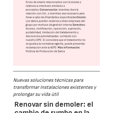
Envío de emails relacionados con la misma o
relativos a intereses similares o
asociados.
Conservación:
mientras dure la
relación con Ud., o mientras sea necesario para
llevar a cabo las finalidades especificadas
Cesión:
Los datos pueden cederse a otras
empresas del
grupo
por motivos de gestión interna.
Derechos:
Acceso, rectificación, oposición, supresión,
portabilidad, limitación del tratatamiento y
decisiones automatizadas:
contacte con
nuestro DPD
. Si considera que el tratamiento no
se ajusta a la normativa vigente, puede presentar
reclamación ante la
AEPD
.
Más información:
Política de Protección de Datos
Nuevas soluciones técnicas para
transformar instalaciones existentes y
prolongar su vida útil
Renovar sin demoler: el
cambio de rumbo en la