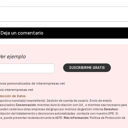
Deja un comentario
Ver ejemplo
SUSCRIBIRME GRATIS
ativos personalizados de interempresas.net
vía interempresas.net
otección de Datos
pción a nuestra(s) newsletter(s). Gestión de cuenta de usuario. Envío de emails
o asociados.
Conservación:
mientras dure la relación con Ud., o mientras sea necesario para
ueden cederse a otras
empresas del grupo
por motivos de gestión interna.
Derechos:
imitación del tratatamiento y decisiones automatizadas:
contacte con nuestro DPD
. Si
nte, puede presentar reclamación ante la
AEPD
.
Más información:
Política de Protección de