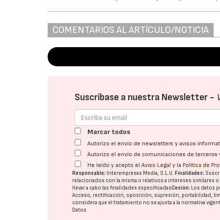
COMENTARIOS AL ARTÍCULO/NOTICIA
Suscríbase a nuestra Newsletter -
Marcar todos
Autorizo el envío de newsletters y avisos inform
Autorizo el envío de comunicaciones de terceros 
He leído y acepto el
Aviso Legal
y la
Política de Pr
Responsable:
Interempresas Media, S.L.U.
Finalidades:
Suscri
relacionados con la misma o relativos a intereses similares 
llevar a cabo las finalidades especificadas
Cesión:
Los datos p
Acceso, rectificación, oposición, supresión, portabilidad, l
considera que el tratamiento no se ajusta a la normativa vige
Datos