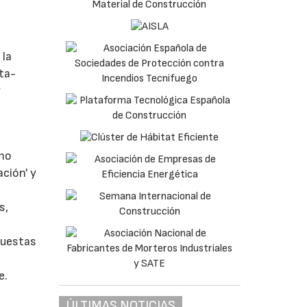
 la
nta-
y
ómo
ación' y
s,
puestas
e.
ÚLTIMAS NOTICIAS