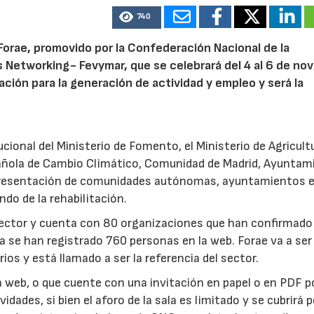
740
, Forae, promovido por la Confederación Nacional de la
s Networking- Fevymar, que se celebrará del 4 al 6 de no
ción para la generación de actividad y empleo y será la
cional del Ministerio de Fomento, el Ministerio de Agricult
04/06/2026
02/07/2026
añola de Cambio Climático, Comunidad de Madrid, Ayuntam
epresentación de comunidades autónomas, ayuntamientos 
do de la rehabilitación.
el sector y cuenta con 80 organizaciones que han confirmado
ya se han registrado 760 personas en la web. Forae va a ser
os y está llamado a ser la referencia del sector.
a web, o que cuente con una invitación en papel o en PDF p
idades, si bien el aforo de la sala es limitado y se cubrirá p