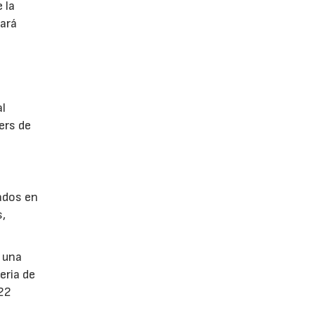
 la
tará
al
ers de
sados en
s,
 una
eria de
 22