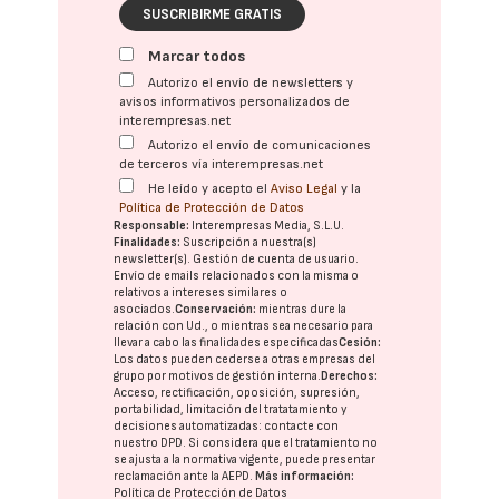
SUSCRIBIRME GRATIS
Marcar todos
Autorizo el envío de newsletters y
avisos informativos personalizados de
interempresas.net
Autorizo el envío de comunicaciones
de terceros vía interempresas.net
He leído y acepto el
Aviso Legal
y la
Política de Protección de Datos
Responsable:
Interempresas Media, S.L.U.
Finalidades:
Suscripción a nuestra(s)
newsletter(s). Gestión de cuenta de usuario.
Envío de emails relacionados con la misma o
relativos a intereses similares o
asociados.
Conservación:
mientras dure la
relación con Ud., o mientras sea necesario para
llevar a cabo las finalidades especificadas
Cesión:
Los datos pueden cederse a otras
empresas del
grupo
por motivos de gestión interna.
Derechos:
Acceso, rectificación, oposición, supresión,
portabilidad, limitación del tratatamiento y
decisiones automatizadas:
contacte con
nuestro DPD
. Si considera que el tratamiento no
se ajusta a la normativa vigente, puede presentar
reclamación ante la
AEPD
.
Más información:
Política de Protección de Datos