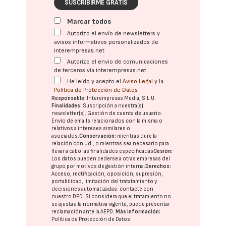
SUSCRIBIRME GRATIS
Marcar todos
Autorizo el envío de newsletters y
avisos informativos personalizados de
interempresas.net
Autorizo el envío de comunicaciones
de terceros vía interempresas.net
He leído y acepto el
Aviso Legal
y la
Política de Protección de Datos
Responsable:
Interempresas Media, S.L.U.
Finalidades:
Suscripción a nuestra(s)
newsletter(s). Gestión de cuenta de usuario.
Envío de emails relacionados con la misma o
relativos a intereses similares o
asociados.
Conservación:
mientras dure la
relación con Ud., o mientras sea necesario para
llevar a cabo las finalidades especificadas
Cesión:
Los datos pueden cederse a otras
empresas del
grupo
por motivos de gestión interna.
Derechos:
Acceso, rectificación, oposición, supresión,
portabilidad, limitación del tratatamiento y
decisiones automatizadas:
contacte con
nuestro DPD
. Si considera que el tratamiento no
se ajusta a la normativa vigente, puede presentar
reclamación ante la
AEPD
.
Más información:
Política de Protección de Datos