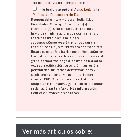
de terceros vía interempresas.net
He leído y acepto el
Aviso Legal
y la
Política de Protección de Datos
Responsable:
Interempresas Media, S.L.U.
Finalidades:
Suscripción a nuestra(s)
newsletter(s). Gestión de cuenta de usuario.
Envío de emails relacionados con la misma o
relativos a intereses similares o
asociados.
Conservación:
mientras dure la
relación con Ud., o mientras sea necesario para
llevar a cabo las finalidades especificadas
Cesión:
Los datos pueden cederse a otras
empresas del
grupo
por motivos de gestión interna.
Derechos:
Acceso, rectificación, oposición, supresión,
portabilidad, limitación del tratatamiento y
decisiones automatizadas:
contacte con
nuestro DPD
. Si considera que el tratamiento no
se ajusta a la normativa vigente, puede presentar
reclamación ante la
AEPD
.
Más información:
Política de Protección de Datos
Ver más artículos sobre: