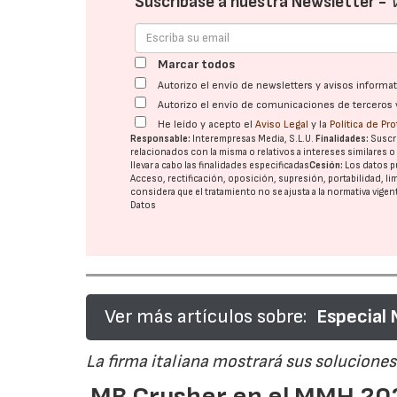
Suscríbase a nuestra Newsletter -
Marcar todos
Autorizo el envío de newsletters y avisos inform
Autorizo el envío de comunicaciones de terceros 
He leído y acepto el
Aviso Legal
y la
Política de Pr
Responsable:
Interempresas Media, S.L.U.
Finalidades:
Suscri
relacionados con la misma o relativos a intereses similares 
llevar a cabo las finalidades especificadas
Cesión:
Los datos p
Acceso, rectificación, oposición, supresión, portabilidad, l
considera que el tratamiento no se ajusta a la normativa vige
Datos
Ver más artículos sobre:
Especial
La firma italiana mostrará sus soluciones 
MB Crusher en el MMH 202