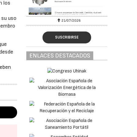
n los
 su uso
6
21/07/2026
miembro
SUSCRIBIRSE
que
 desde
ENLACES DESTACADOS
deben