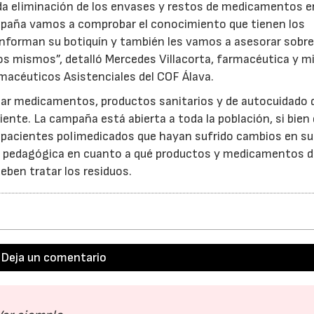
da eliminación de los envases y restos de medicamentos e
mpaña vamos a comprobar el conocimiento que tienen los
forman su botiquín y también les vamos a asesorar sobre
21/07/2026
28/07/202
los mismos”, detalló Mercedes Villacorta, farmacéutica y 
rmacéuticos Asistenciales del COF Álava.
tar medicamentos, productos sanitarios y de autocuidado 
iente. La campaña está abierta a toda la población, si bien
a pacientes polimedicados que hayan sufrido cambios en su
ión pedagógica en cuanto a qué productos y medicamentos 
eben tratar los residuos.
Deja un comentario