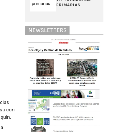
PRIMARIAS
NEWSLETTERS
acias
lsa con
quín.
ma