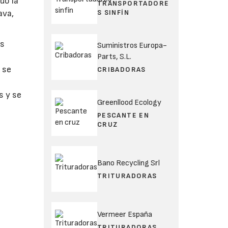
do la
TRANSPORTADORE
S SINFÍN
ava,
os
Suministros Europa-
Parts, S.L.
 se
CRIBADORAS
s y se
Greenllood Ecology
PESCANTE EN
CRUZ
Bano Recycling Srl
TRITURADORAS
Vermeer España
TRITURADORAS