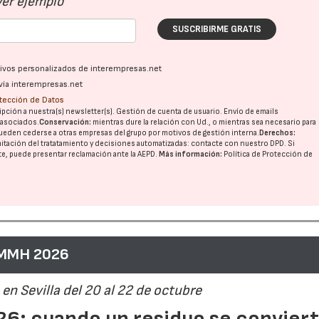
Ver ejemplo
SUSCRIBIRME GRATIS
ativos personalizados de interempresas.net
vía interempresas.net
otección de Datos
pción a nuestra(s) newsletter(s). Gestión de cuenta de usuario. Envío de emails
o asociados.
Conservación:
mientras dure la relación con Ud., o mientras sea necesario para
ueden cederse a otras
empresas del grupo
por motivos de gestión interna.
Derechos:
imitación del tratatamiento y decisiones automatizadas:
contacte con nuestro DPD
. Si
nte, puede presentar reclamación ante la
AEPD
.
Más información:
Política de Protección de
 MMH 2026
en Sevilla del 20 al 22 de octubre
6: cuando un residuo se convier