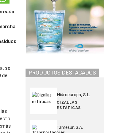
 creada
 marcha
esiduos
a, se
PRODUCTOS DESTACADOS
0 de
Hidroeuropa, S.L.
CIZALLAS
ESTÁTICAS
cias
recto
demás
Tamesur, S.A.