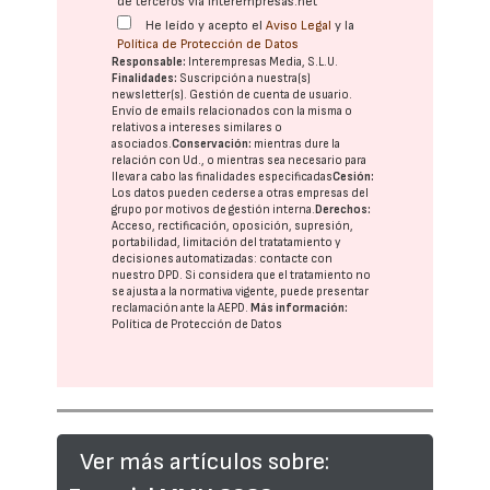
de terceros vía interempresas.net
He leído y acepto el
Aviso Legal
y la
Política de Protección de Datos
Responsable:
Interempresas Media, S.L.U.
Finalidades:
Suscripción a nuestra(s)
newsletter(s). Gestión de cuenta de usuario.
Envío de emails relacionados con la misma o
relativos a intereses similares o
asociados.
Conservación:
mientras dure la
relación con Ud., o mientras sea necesario para
llevar a cabo las finalidades especificadas
Cesión:
Los datos pueden cederse a otras
empresas del
grupo
por motivos de gestión interna.
Derechos:
Acceso, rectificación, oposición, supresión,
portabilidad, limitación del tratatamiento y
decisiones automatizadas:
contacte con
nuestro DPD
. Si considera que el tratamiento no
se ajusta a la normativa vigente, puede presentar
reclamación ante la
AEPD
.
Más información:
Política de Protección de Datos
Ver más artículos sobre: