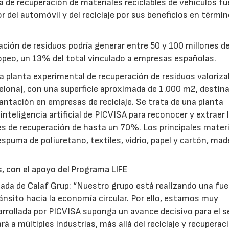
a de recuperación de materiales reciclables de vehículos fu
r del automóvil y del reciclaje por sus beneficios en térmi
ación de residuos podría generar entre 50 y 100 millones d
uropeo, un 13% del total vinculado a empresas españolas.
a planta experimental de recuperación de residuos valoriza
celona), con una superficie aproximada de 1.000 m2, destina
lantación en empresas de reciclaje. Se trata de una planta
nteligencia artificial de PICVISA para reconocer y extraer 
es de recuperación de hasta un 70%. Los principales mater
spuma de poliuretano, textiles, vidrio, papel y cartón, mad
, con el apoyo del Programa LIFE
gada de Calaf Grup: “Nuestro grupo está realizando una fue
ránsito hacia la economía circular. Por ello, estamos muy
arrollada por PICVISA suponga un avance decisivo para el s
rá a múltiples industrias, más allá del reciclaje y recuperac