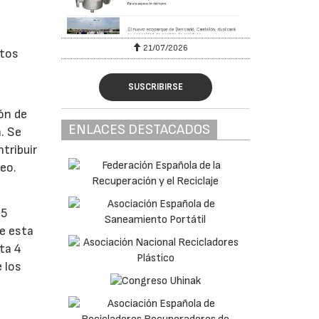
6
21/07/2026
atos
SUSCRIBIRSE
ón de
ENLACES DESTACADOS
. Se
tribuir
peo.
,5
de esta
ta 4
 los