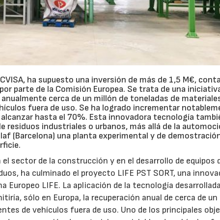
PICVISA, ha supuesto una inversión de más de 1,5 M€, con
or parte de la Comisión Europea. Se trata de una iniciativa
ar anualmente cerca de un millón de toneladas de materiale
ehículos fuera de uso. Se ha logrado incrementar notablem
o alcanzar hasta el 70%. Esta innovadora tecnología tambi
de residuos industriales o urbanos, más allá de la automoci
alaf (Barcelona) una planta experimental y de demostració
ficie.
 el sector de la construcción y en el desarrollo de equipos 
siduos, ha culminado el proyecto LIFE PST SORT, una innova
a Europeo LIFE. La aplicación de la tecnología desarrollad
tiría, sólo en Europa, la recuperación anual de cerca de un
entes de vehículos fuera de uso. Uno de los principales obj