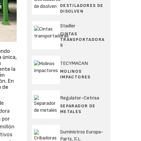
DESTILADORES DE
DISOLVEN
Stadler
CINTAS
TRANSPORTADORA
S
tando
 única,
s
TECYMACAN
ente la
MOLINOS
én
IMPACTORES
ón. En
n de
Regulator-Cetrisa
de
SEPARADOR DE
dora
METALES
a por
 millón
Suministros Europa-
etivos
Parts, S.L.