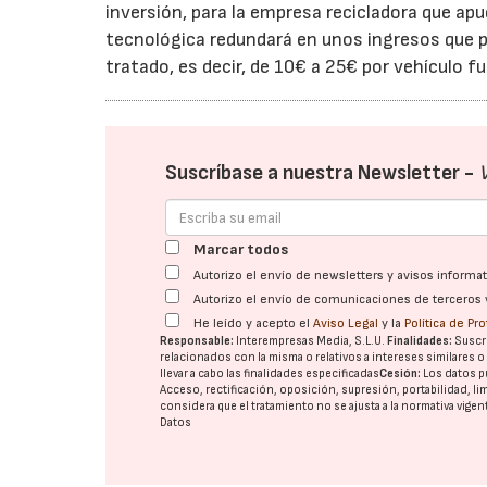
inversión, para la empresa recicladora que apu
tecnológica redundará en unos ingresos que p
tratado, es decir, de 10€ a 25€ por vehículo fu
Suscríbase a nuestra Newsletter -
Marcar todos
Autorizo el envío de newsletters y avisos inform
Autorizo el envío de comunicaciones de terceros 
He leído y acepto el
Aviso Legal
y la
Política de Pr
Responsable:
Interempresas Media, S.L.U.
Finalidades:
Suscri
relacionados con la misma o relativos a intereses similares 
llevar a cabo las finalidades especificadas
Cesión:
Los datos p
Acceso, rectificación, oposición, supresión, portabilidad, l
considera que el tratamiento no se ajusta a la normativa vige
Datos