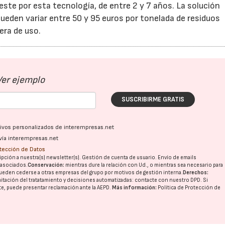
este por esta tecnología, de entre 2 y 7 años. La solución
ueden variar entre 50 y 95 euros por tonelada de residuos
era de uso.
Ver ejemplo
SUSCRIBIRME GRATIS
ativos personalizados de interempresas.net
vía interempresas.net
otección de Datos
pción a nuestra(s) newsletter(s). Gestión de cuenta de usuario. Envío de emails
o asociados.
Conservación:
mientras dure la relación con Ud., o mientras sea necesario para
ueden cederse a otras
empresas del grupo
por motivos de gestión interna.
Derechos:
imitación del tratatamiento y decisiones automatizadas:
contacte con nuestro DPD
. Si
nte, puede presentar reclamación ante la
AEPD
.
Más información:
Política de Protección de