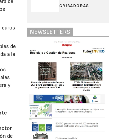
era de
CRIBADORAS
nos
e euros
NEWSLETTERS
bles de
da a la
los
iales
era y
rte
ector
ión de