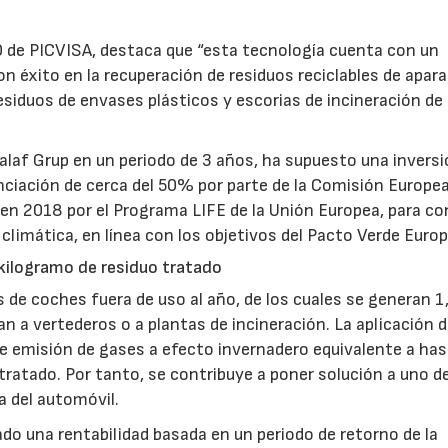
O de PICVISA, destaca que “esta tecnología cuenta con un
21/07/2026
28/07/202
n éxito en la recuperación de residuos reciclables de apar
 residuos de envases plásticos y escorias de incineración de
alaf Grup en un periodo de 3 años, ha supuesto una inversi
nciación de cerca del 50% por parte de la Comisión Europea
en 2018 por el Programa LIFE de la Unión Europea, para con
climática, en línea con los objetivos del Pacto Verde Euro
kilogramo de residuo tratado
s de coches fuera de uso al año, de los cuales se generan 1
n a vertederos o a plantas de incineración. La aplicación 
de emisión de gases a efecto invernadero equivalente a has
ratado. Por tanto, se contribuye a poner solución a uno de
a del automóvil.
do una rentabilidad basada en un periodo de retorno de la