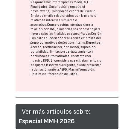
Responsable:
Interempresas Media, S.L.U.
Finalidades:
Suscripción a nuestra(s)
newsletter(s). Gestión de cuenta de usuario.
Envío de emails relacionados con la misma o
relativos a intereses similares o
asociados.
Conservación:
mientras dure la
relación con Ud., o mientras sea necesario para
llevar a cabo las finalidades especificadas
Cesión:
Los datos pueden cederse a otras
empresas del
grupo
por motivos de gestión interna.
Derechos:
Acceso, rectificación, oposición, supresión,
portabilidad, limitación del tratatamiento y
decisiones automatizadas:
contacte con
nuestro DPD
. Si considera que el tratamiento no
se ajusta a la normativa vigente, puede presentar
reclamación ante la
AEPD
.
Más información:
Política de Protección de Datos
Ver más artículos sobre:
Especial MMH 2026