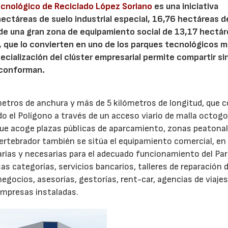
cnológico de Reciclado López Soriano
es una iniciativa
ectáreas de suelo industrial especial, 16,76 hectáreas d
de una gran zona de equipamiento social de 13,17 hectár
 que lo convierten en uno de los parques tecnológicos 
cialización del clúster empresarial permite compartir si
 conforman.
 metros de anchura y más de 5 kilómetros de longitud, que 
do el Polígono a través de un acceso viario de malla octogo
que acoge plazas públicas de aparcamiento, zonas peatona
 vertebrador también se sitúa el equipamiento comercial, en 
rias y necesarias para el adecuado funcionamiento del Par
sas categorías, servicios bancarios, talleres de reparación 
negocios, asesorías, gestorías, rent-car, agencias de viaje
 empresas instaladas.