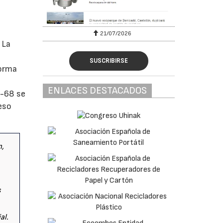
6
21/07/2026
 La
SUSCRIBIRSE
forma
ENLACES DESTACADOS
A-68 se
eso
n,
s
al.