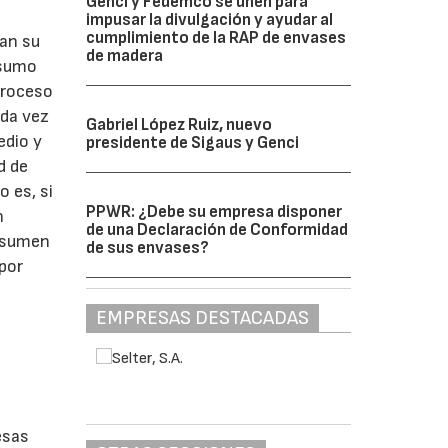
Genci y Fedemco se unen para
impusar la divulgación y ayudar al
cumplimiento de la RAP de envases
zan su
de madera
nsumo
proceso
ada vez
Gabriel López Ruiz, nuevo
edio y
presidente de Sigaus y Genci
d de
o es, si
PPWR: ¿Debe su empresa disponer
n
de una Declaración de Conformidad
onsumen
de sus envases?
por
EMPRESAS DESTACADAS
esas