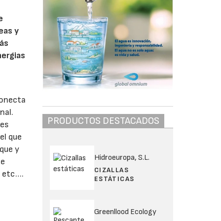
e
eas y
más
nergias
conecta
nal.
PRODUCTOS DESTACADOS
les
el que
que y
Hidroeuropa, S.L.
de
CIZALLAS
s etc….
ESTÁTICAS
Greenllood Ecology