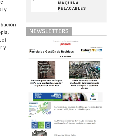
te
MÁQUINA
PELACABLES
l y
ibución
NEWSLETTERS
pia,
to)
r y