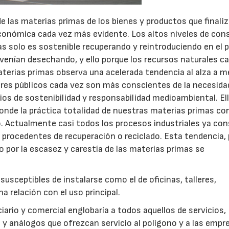
e las materias primas de los bienes y productos que finali
económica cada vez más evidente. Los altos niveles de co
as solo es sostenible recuperando y reintroduciendo en el 
venían desechando, y ello porque los recursos naturales c
aterias primas observa una acelerada tendencia al alza a m
eres públicos cada vez son más conscientes de la necesida
ios de sostenibilidad y responsabilidad medioambiental. Ell
nde la práctica totalidad de nuestras materias primas co
do. Actualmente casi todos los procesos industriales ya c
procedentes de recuperación o reciclado. Esta tendencia, 
 por la escasez y carestía de las materias primas se
sceptibles de instalarse como el de oficinas, talleres,
 relación con el uso principal.
ario y comercial englobaría a todos aquellos de servicios,
o y análogos que ofrezcan servicio al polígono y a las empr