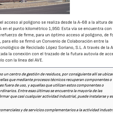
21/07/2026
28/07/202
acceso al polígono se realiza desde la A-68 a la altura de
24 en el punto kilométrico 1,950. Esta vía se encuentra con
refuerzo de firme, para un óptimo acceso al polígono, de 
o, para ello se firmó un Convenio de Colaboración entre la
cnológico de Reciclado López Soriano, S.L. A través de la 
ada la conexión con el trazado de la futura autovía de acc
lo con la línea del AVE.
no un centro de gestión de residuos, por consiguiente allí se ubica
quellas que mediante procesos técnicos recuperan componentes o
es fuera de uso, y aquellas que utilizan estos componentes o
rdinarios. Entre esas últimas se encuentra la mayoría de las
irmar que casi cualquier actividad industrial, puede instalarse y e
merciales y de servicios complementarios a la actividad industri