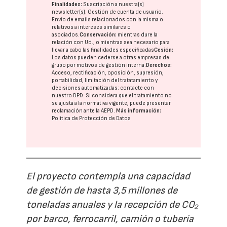
Finalidades:
Suscripción a nuestra(s)
newsletter(s). Gestión de cuenta de usuario.
Envío de emails relacionados con la misma o
relativos a intereses similares o
asociados.
Conservación:
mientras dure la
relación con Ud., o mientras sea necesario para
llevar a cabo las finalidades especificadas
Cesión:
Los datos pueden cederse a otras
empresas del
grupo
por motivos de gestión interna.
Derechos:
Acceso, rectificación, oposición, supresión,
portabilidad, limitación del tratatamiento y
decisiones automatizadas:
contacte con
nuestro DPD
. Si considera que el tratamiento no
se ajusta a la normativa vigente, puede presentar
reclamación ante la
AEPD
.
Más información:
Política de Protección de Datos
El proyecto contempla una capacidad
de gestión de hasta 3,5 millones de
toneladas anuales y la recepción de CO₂
por barco, ferrocarril, camión o tubería