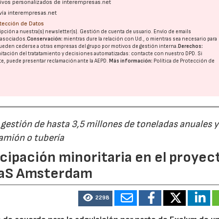
ativos personalizados de interempresas.net
vía interempresas.net
otección de Datos
pción a nuestra(s) newsletter(s). Gestión de cuenta de usuario. Envío de emails
o asociados.
Conservación:
mientras dure la relación con Ud., o mientras sea necesario para
ueden cederse a otras
empresas del grupo
por motivos de gestión interna.
Derechos:
imitación del tratatamiento y decisiones automatizadas:
contacte con nuestro DPD
. Si
nte, puede presentar reclamación ante la
AEPD
.
Más información:
Política de Protección de
estión de hasta 3,5 millones de toneladas anuales y
camión o tubería
cipación minoritaria en el proyec
eaS Amsterdam
2298