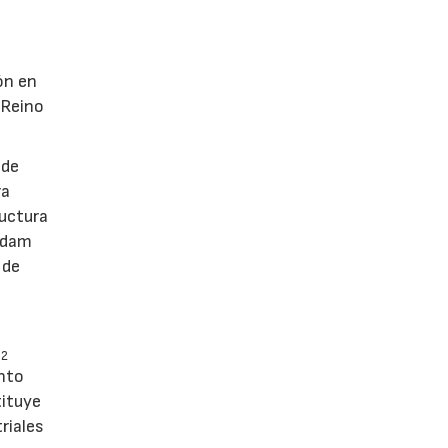
ón en
 Reino
 de
ra
ructura
erdam
 de
O
2
nto
tituye
riales