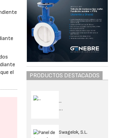
ndiente
diante
ados
ediante
que el
PRODUCTOS DESTACADOS
...
...
Swagelok, S.L.