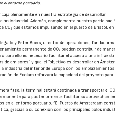
en el entorno portuario.
caja plenamente en nuestra estrategia de desarrollar
zación industrial. Además, complementa nuestra participaci
 de CO
que estamos impulsando en el puerto de Bristol, en
2
legado y Peter Boers, director de operaciones, fundadores
macenamiento permanente de CO
pueden contribuir de mane
2
ero para ello es necesario facilitar el acceso a una infraest
os de emisores” y que, el “objetivo es desarrollar en Ámst
la industria del interior de Europa con los emplazamientos
ración de Exolum reforzará la capacidad del proyecto para
era fase, la terminal estará destinada a transportar el C
rmanente para posteriormente facilitar su aprovechamie
os en el entorno portuario. “El Puerto de Ámsterdam cons
ica, gracias a su conexión con los principales polos indust