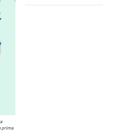
a
a prima