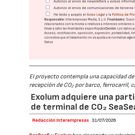
Autorizo el envío de newsletters y avisos inform
Autorizo el envío de comunicaciones de terceros 
He leído y acepto el
Aviso Legal
y la
Política de Pr
Responsable:
Interempresas Media, S.L.U.
Finalidades:
Suscri
relacionados con la misma o relativos a intereses similares 
llevar a cabo las finalidades especificadas
Cesión:
Los datos p
Acceso, rectificación, oposición, supresión, portabilidad, l
considera que el tratamiento no se ajusta a la normativa vige
Datos
El proyecto contempla una capacidad de g
recepción de CO₂ por barco, ferrocarril, 
Exolum adquiere una parti
de terminal de CO₂ SeaS
Redacción Interempresas
31/07/2026