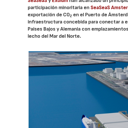
SeaSeaS
y
Exolum
han alcanzado un principi
participación minoritaria en
SeaSeaS Amste
exportación de CO
en el Puerto de Ámsterda
2
infraestructura concebida para conectar a e
Países Bajos y Alemania con emplazamiento
lecho del Mar del Norte.