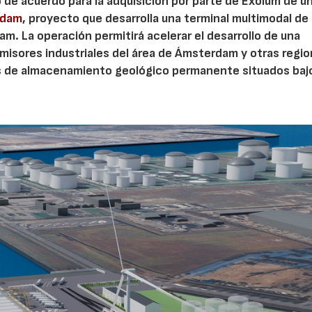
o de acuerdo para la adquisición por parte de Exolum de u
rdam
, proyecto que desarrolla una terminal multimodal de
m. La operación permitirá acelerar el desarrollo de una
misores industriales del área de Ámsterdam y otras regi
23/07/2026
30/07/2026
s de almacenamiento geológico permanente situados bajo