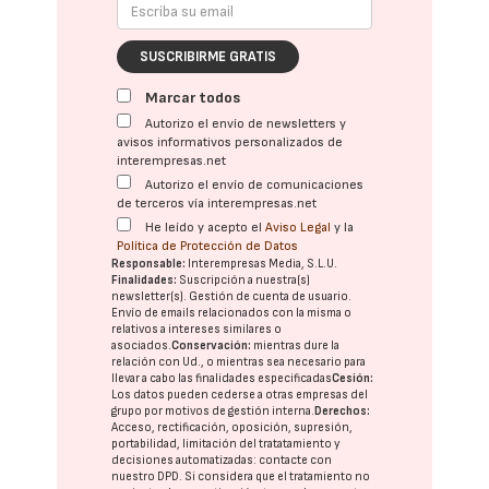
SUSCRIBIRME GRATIS
Marcar todos
Autorizo el envío de newsletters y
avisos informativos personalizados de
interempresas.net
Autorizo el envío de comunicaciones
de terceros vía interempresas.net
He leído y acepto el
Aviso Legal
y la
Política de Protección de Datos
Responsable:
Interempresas Media, S.L.U.
Finalidades:
Suscripción a nuestra(s)
newsletter(s). Gestión de cuenta de usuario.
Envío de emails relacionados con la misma o
relativos a intereses similares o
asociados.
Conservación:
mientras dure la
relación con Ud., o mientras sea necesario para
llevar a cabo las finalidades especificadas
Cesión:
Los datos pueden cederse a otras
empresas del
grupo
por motivos de gestión interna.
Derechos:
Acceso, rectificación, oposición, supresión,
portabilidad, limitación del tratatamiento y
decisiones automatizadas:
contacte con
nuestro DPD
. Si considera que el tratamiento no