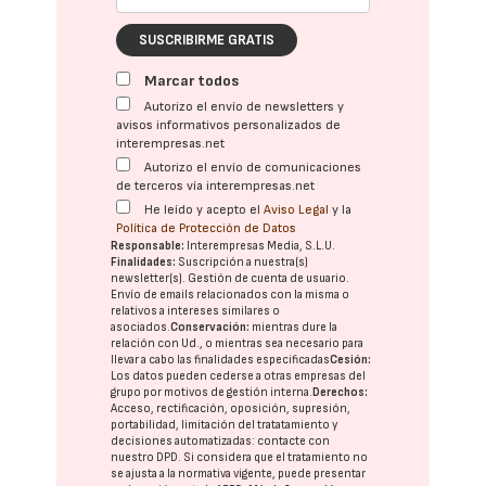
SUSCRIBIRME GRATIS
Marcar todos
Autorizo el envío de newsletters y
avisos informativos personalizados de
interempresas.net
Autorizo el envío de comunicaciones
de terceros vía interempresas.net
He leído y acepto el
Aviso Legal
y la
Política de Protección de Datos
Responsable:
Interempresas Media, S.L.U.
Finalidades:
Suscripción a nuestra(s)
newsletter(s). Gestión de cuenta de usuario.
Envío de emails relacionados con la misma o
relativos a intereses similares o
asociados.
Conservación:
mientras dure la
relación con Ud., o mientras sea necesario para
llevar a cabo las finalidades especificadas
Cesión:
Los datos pueden cederse a otras
empresas del
grupo
por motivos de gestión interna.
Derechos:
Acceso, rectificación, oposición, supresión,
portabilidad, limitación del tratatamiento y
decisiones automatizadas:
contacte con
nuestro DPD
. Si considera que el tratamiento no
se ajusta a la normativa vigente, puede presentar