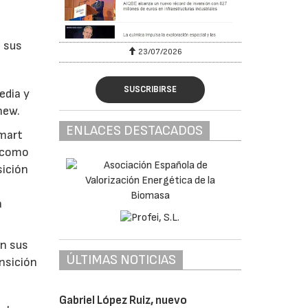
o sus
23/07/2026
SUSCRIBIRSE
edia y
new.
ENLACES DESTACADOS
Smart
o como
sición
a
án sus
ÚLTIMAS NOTICIAS
ansición
Gabriel López Ruiz, nuevo