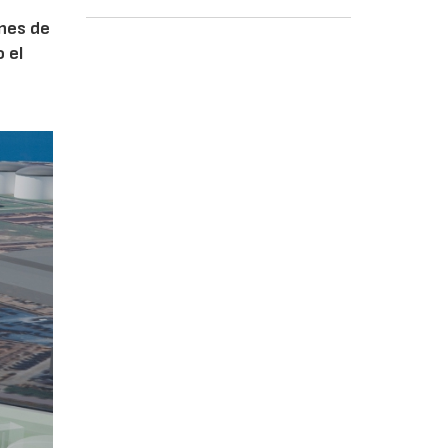
ones de
 el