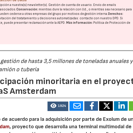
otección de Datos
pción a nuestra(s) newsletter(s). Gestión de cuenta de usuario. Envío de emails
o asociados.
Conservación:
mientras dure la relación con Ud., o mientras sea necesario para
ueden cederse a otras
empresas del grupo
por motivos de gestión interna.
Derechos:
imitación del tratatamiento y decisiones automatizadas:
contacte con nuestro DPD
. Si
nte, puede presentar reclamación ante la
AEPD
.
Más información:
Política de Protección de
estión de hasta 3,5 millones de toneladas anuales y
camión o tubería
cipación minoritaria en el proyec
eaS Amsterdam
1924
o de acuerdo para la adquisición por parte de Exolum de u
rdam
, proyecto que desarrolla una terminal multimodal de