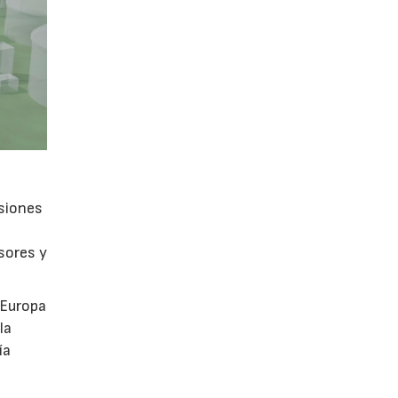
isiones
sores y
 Europa
la
ía