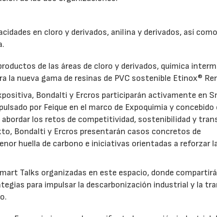
cidades en cloro y derivados, anilina y derivados, así com
23/07/2026
30/07/2026
a.
productos de las áreas de cloro y derivados, química interm
a la nueva gama de resinas de PVC sostenible Etinox® Re
xpositiva, Bondalti y Ercros participarán activamente en 
mpulsado por Feique en el marco de Expoquimia y concebid
a abordar los retos de competitividad, sostenibilidad y tran
xto, Bondalti y Ercros presentarán casos concretos de
nor huella de carbono e iniciativas orientadas a reforzar l
art Talks organizadas en este espacio, donde compartir
egias para impulsar la descarbonización industrial y la tr
o.