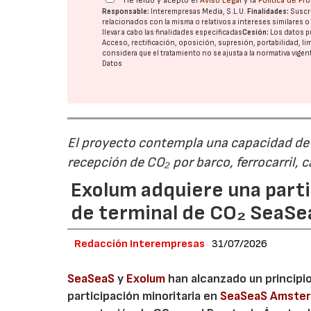
He leído y acepto el
Aviso Legal
y la
Política de Pr
Responsable:
Interempresas Media, S.L.U.
Finalidades:
Suscri
relacionados con la misma o relativos a intereses similares 
llevar a cabo las finalidades especificadas
Cesión:
Los datos p
Acceso, rectificación, oposición, supresión, portabilidad, l
considera que el tratamiento no se ajusta a la normativa vige
Datos
El proyecto contempla una capacidad de g
recepción de CO₂ por barco, ferrocarril, 
Exolum adquiere una parti
de terminal de CO₂ SeaS
Redacción Interempresas
31/07/2026
SeaSeaS
y
Exolum
han alcanzado un principi
participación minoritaria en
SeaSeaS Amste