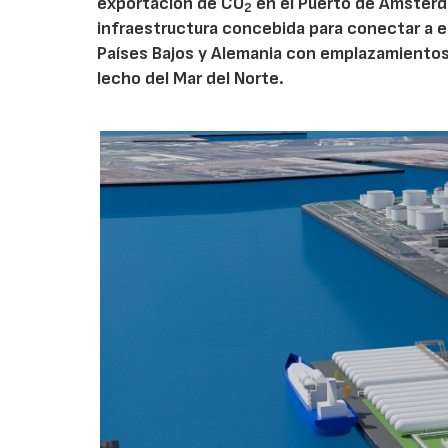
exportación de CO
en el Puerto de Ámsterda
2
infraestructura concebida para conectar a e
Países Bajos y Alemania con emplazamiento
lecho del Mar del Norte.