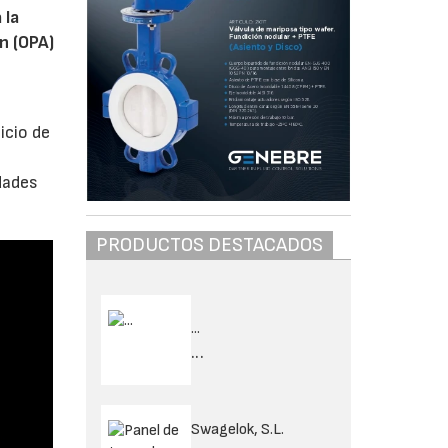
 la
n (OPA)
icio de
dades
PRODUCTOS DESTACADOS
...
...
Swagelok, S.L.