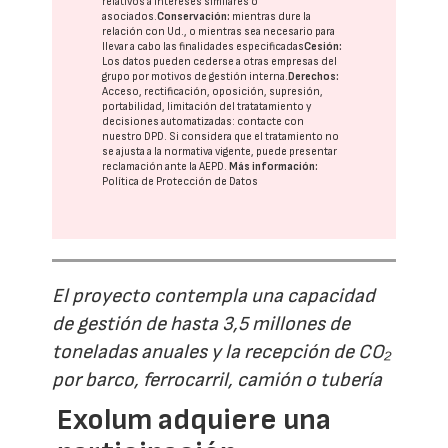
relativos a intereses similares o
asociados.
Conservación:
mientras dure la
relación con Ud., o mientras sea necesario para
llevar a cabo las finalidades especificadas
Cesión:
Los datos pueden cederse a otras
empresas del
grupo
por motivos de gestión interna.
Derechos:
Acceso, rectificación, oposición, supresión,
portabilidad, limitación del tratatamiento y
decisiones automatizadas:
contacte con
nuestro DPD
. Si considera que el tratamiento no
se ajusta a la normativa vigente, puede presentar
reclamación ante la
AEPD
.
Más información:
Política de Protección de Datos
El proyecto contempla una capacidad
de gestión de hasta 3,5 millones de
toneladas anuales y la recepción de CO₂
por barco, ferrocarril, camión o tubería
Exolum adquiere una