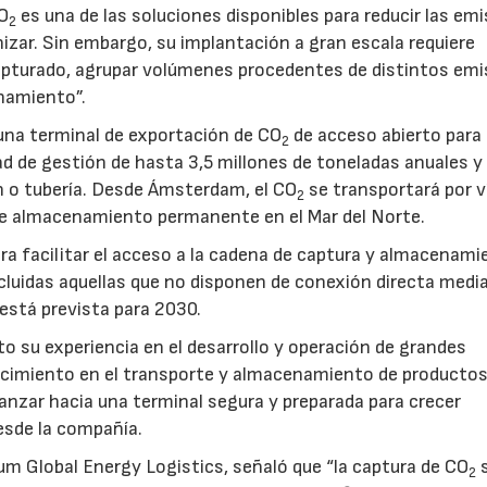
CO
es una de las soluciones disponibles para reducir las em
2
nizar. Sin embargo, su implantación a gran escala requiere
pturado, agrupar volúmenes procedentes de distintos emi
namiento”.
na terminal de exportación de CO
de acceso abierto para
2
d de gestión de hasta 3,5 millones de toneladas anuales y 
ón o tubería. Desde Ámsterdam, el CO
se transportará por v
2
e almacenamiento permanente en el Mar del Norte.
a facilitar el acceso a la cadena de captura y almacenami
luidas aquellas que no disponen de conexión directa medi
 está prevista para 2030.
to su experiencia en el desarrollo y operación de grandes
nocimiento en el transporte y almacenamiento de producto
vanzar hacia una terminal segura y preparada para crecer
sde la compañía.
um Global Energy Logistics, señaló que “la captura de CO
s
2