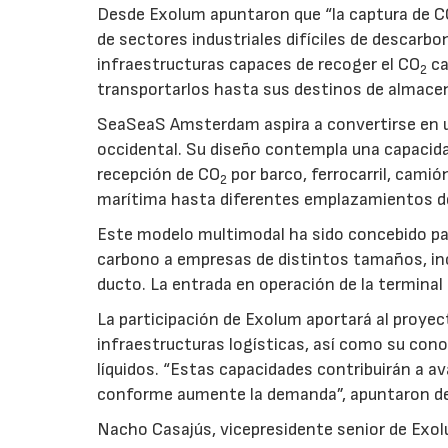
Desde Exolum apuntaron que “la captura de 
de sectores industriales difíciles de descarbo
infraestructuras capaces de recoger el CO
ca
2
transportarlos hasta sus destinos de almace
SeaSeaS Amsterdam aspira a convertirse en u
occidental. Su diseño contempla una capacida
recepción de CO
por barco, ferrocarril, cami
2
marítima hasta diferentes emplazamientos d
Este modelo multimodal ha sido concebido par
carbono a empresas de distintos tamaños, inc
ducto. La entrada en operación de la terminal
La participación de Exolum aportará al proyec
infraestructuras logísticas, así como su co
líquidos. “Estas capacidades contribuirán a a
conforme aumente la demanda”, apuntaron de
Nacho Casajús, vicepresidente senior de Exol