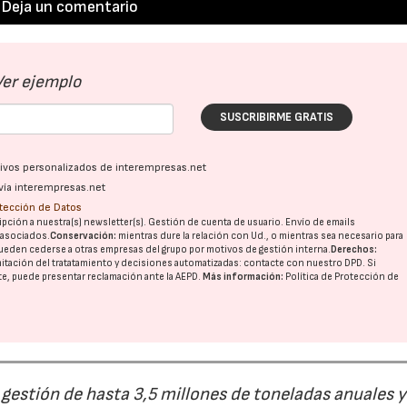
Deja un comentario
Ver ejemplo
SUSCRIBIRME GRATIS
ativos personalizados de interempresas.net
vía interempresas.net
otección de Datos
pción a nuestra(s) newsletter(s). Gestión de cuenta de usuario. Envío de emails
o asociados.
Conservación:
mientras dure la relación con Ud., o mientras sea necesario para
ueden cederse a otras
empresas del grupo
por motivos de gestión interna.
Derechos:
imitación del tratatamiento y decisiones automatizadas:
contacte con nuestro DPD
. Si
nte, puede presentar reclamación ante la
AEPD
.
Más información:
Política de Protección de
estión de hasta 3,5 millones de toneladas anuales y