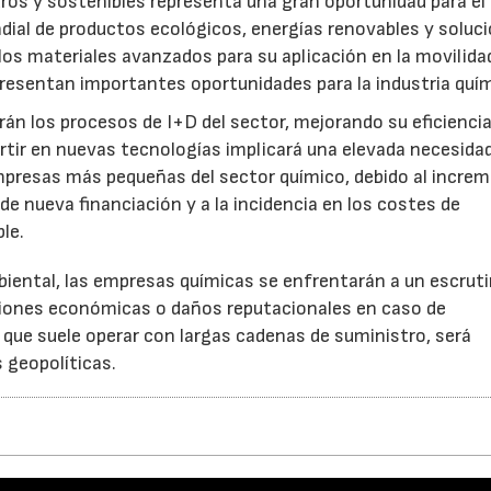
os y sostenibles representa una gran oportunidad para el
ial de productos ecológicos, energías renovables y soluc
 los materiales avanzados para su aplicación en la movilida
 presentan importantes oportunidades para la industria quím
23/07/2026
30/07/2026
án los procesos de I+D del sector, mejorando su eficiencia
tir en nuevas tecnologías implicará una elevada necesida
 empresas más pequeñas del sector químico, debido al incre
 de nueva financiación y a la incidencia en los costes de
le.
ental, las empresas químicas se enfrentarán a un escruti
iones económicas o daños reputacionales en caso de
 que suele operar con largas cadenas de suministro, será
 geopolíticas.