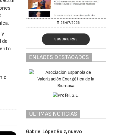
 sector
iones
d
ica.
23/07/2026
 y
SUSCRIBIRSE
d de
mento
ENLACES DESTACADOS
nio
ÚLTIMAS NOTICIAS
Gabriel López Ruiz, nuevo