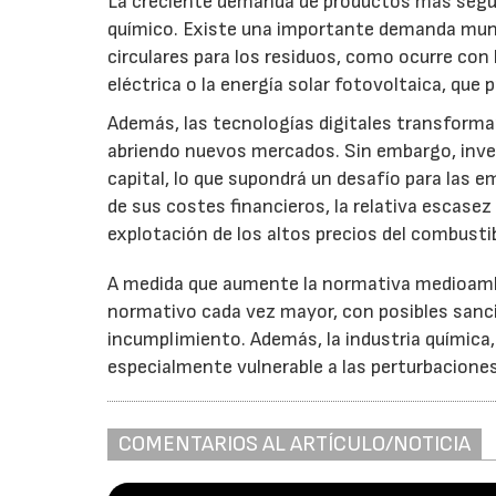
La creciente demanda de productos más segur
químico. Existe una importante demanda mund
circulares para los residuos, como ocurre con
eléctrica o la energía solar fotovoltaica, que
Además, las tecnologías digitales transformar
abriendo nuevos mercados. Sin embargo, inver
capital, lo que supondrá un desafío para las
de sus costes financieros, la relativa escasez
explotación de los altos precios del combustib
A medida que aumente la normativa medioambi
normativo cada vez mayor, con posibles sanc
incumplimiento. Además, la industria química,
especialmente vulnerable a las perturbaciones
COMENTARIOS AL ARTÍCULO/NOTICIA