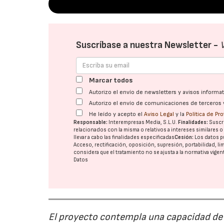
Suscríbase a nuestra Newsletter -
Marcar todos
Autorizo el envío de newsletters y avisos inform
Autorizo el envío de comunicaciones de terceros 
He leído y acepto el
Aviso Legal
y la
Política de Pr
Responsable:
Interempresas Media, S.L.U.
Finalidades:
Suscri
relacionados con la misma o relativos a intereses similares 
llevar a cabo las finalidades especificadas
Cesión:
Los datos p
Acceso, rectificación, oposición, supresión, portabilidad, l
considera que el tratamiento no se ajusta a la normativa vige
Datos
El proyecto contempla una capacidad de g