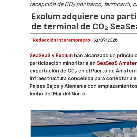
recepción de CO₂ por barco, ferrocarril, 
Exolum adquiere una parti
de terminal de CO₂ SeaS
Redacción Interempresas
31/07/2026
SeaSeaS
y
Exolum
han alcanzado un principi
participación minoritaria en
SeaSeaS Amste
exportación de CO
en el Puerto de Ámsterda
2
infraestructura concebida para conectar a e
Países Bajos y Alemania con emplazamiento
lecho del Mar del Norte.