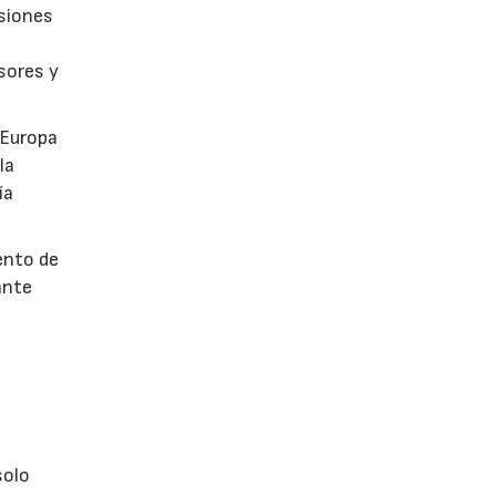
isiones
sores y
 Europa
la
ía
ento de
ante
s
olo