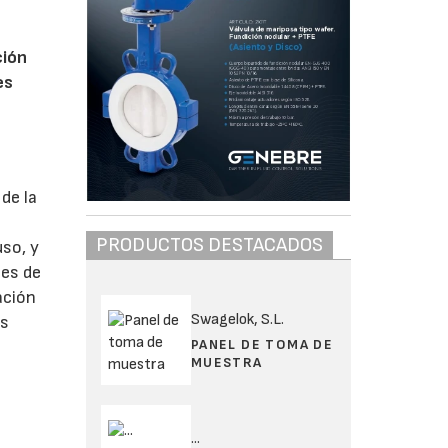
ción
es
de la
PRODUCTOS DESTACADOS
uso, y
mes de
ación
Swagelok, S.L.
os
PANEL DE TOMA DE
MUESTRA
...