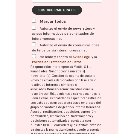
SUSCRIBIRME GRATIS
Marcar todos
Autorizo el envío de newsletters y
avisos informativos personalizados de
interempresas.net
Autorizo el envío de comunicaciones
de terceros vía interempresas.net
He leído y acepto el
Aviso Legal
y la
Política de Protección de Datos
Responsable:
Interempresas Media, S.L.U.
Finalidades:
Suscripción a nuestra(s)
newsletter(s). Gestión de cuenta de usuario.
Envío de emails relacionados con la misma o
relativos a intereses similares o
asociados.
Conservación:
mientras dure la
relación con Ud., o mientras sea necesario para
llevar a cabo las finalidades especificadas
Cesión:
Los datos pueden cederse a otras
empresas del
grupo
por motivos de gestión interna.
Derechos:
Acceso, rectificación, oposición, supresión,
portabilidad, limitación del tratatamiento y
decisiones automatizadas:
contacte con
nuestro DPD
. Si considera que el tratamiento no
se ajusta a la normativa vigente, puede presentar