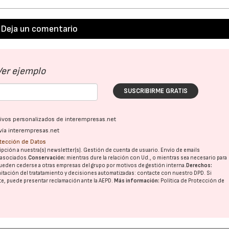
Deja un comentario
Ver ejemplo
SUSCRIBIRME GRATIS
ativos personalizados de interempresas.net
vía interempresas.net
otección de Datos
pción a nuestra(s) newsletter(s). Gestión de cuenta de usuario. Envío de emails
o asociados.
Conservación:
mientras dure la relación con Ud., o mientras sea necesario para
ueden cederse a otras
empresas del grupo
por motivos de gestión interna.
Derechos:
imitación del tratatamiento y decisiones automatizadas:
contacte con nuestro DPD
. Si
nte, puede presentar reclamación ante la
AEPD
.
Más información:
Política de Protección de