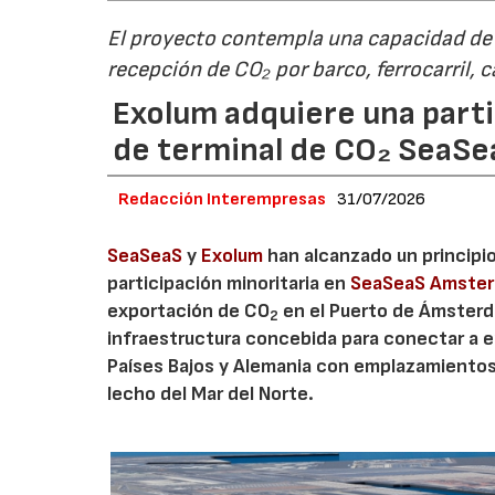
El proyecto contempla una capacidad de g
recepción de CO₂ por barco, ferrocarril, 
Exolum adquiere una parti
de terminal de CO₂ SeaS
Redacción Interempresas
31/07/2026
SeaSeaS
y
Exolum
han alcanzado un principi
participación minoritaria en
SeaSeaS Amste
exportación de CO
en el Puerto de Ámsterda
2
infraestructura concebida para conectar a e
Países Bajos y Alemania con emplazamiento
lecho del Mar del Norte.