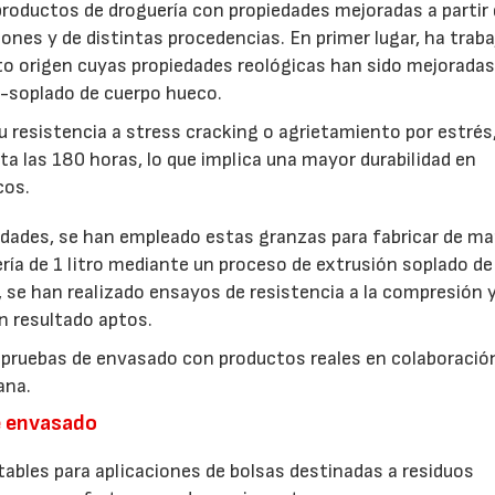
 productos de droguería con propiedades mejoradas a partir
nes y de distintas procedencias. En primer lugar, ha trab
nto origen cuyas propiedades reológicas han sido mejoradas
23/07/2026
30/07/2026
n-soplado de cuerpo hueco.
 resistencia a stress cracking o agrietamiento por estrés
a las 180 horas, lo que implica una mayor durabilidad en
cos.
edades, se han empleado estas granzas para fabricar de m
ría de 1 litro mediante un proceso de extrusión soplado de
se han realizado ensayos de resistencia a la compresión 
an resultado aptos.
rán pruebas de envasado con productos reales en colaboració
ana.
e envasado
tables para aplicaciones de bolsas destinadas a residuos