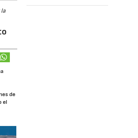
 la
to
na
ones de
 el