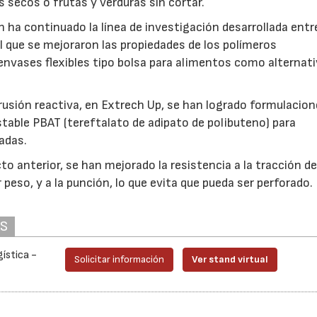
 secos o frutas y verduras sin cortar.
ón ha continuado la línea de investigación desarrollada ent
l que se mejoraron las propiedades de los polímeros
envases flexibles tipo bolsa para alimentos como alternati
trusión reactiva, en Extrech Up, se han logrado formulacio
able PBAT (tereftalato de adipato de polibuteno) para
adas.
o anterior, se han mejorado la resistencia a la tracción de
peso, y a la punción, lo que evita que pueda ser perforado.
AS
ística -
Solicitar información
Ver stand virtual