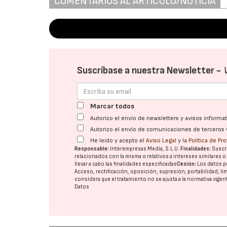
COMENTARIOS AL ARTÍCULO/NOTICIA
Suscríbase a nuestra Newsletter -
Marcar todos
Autorizo el envío de newsletters y avisos inform
Autorizo el envío de comunicaciones de terceros 
He leído y acepto el
Aviso Legal
y la
Política de Pr
Responsable:
Interempresas Media, S.L.U.
Finalidades:
Suscri
relacionados con la misma o relativos a intereses similares 
llevar a cabo las finalidades especificadas
Cesión:
Los datos p
Acceso, rectificación, oposición, supresión, portabilidad, l
considera que el tratamiento no se ajusta a la normativa vige
Datos