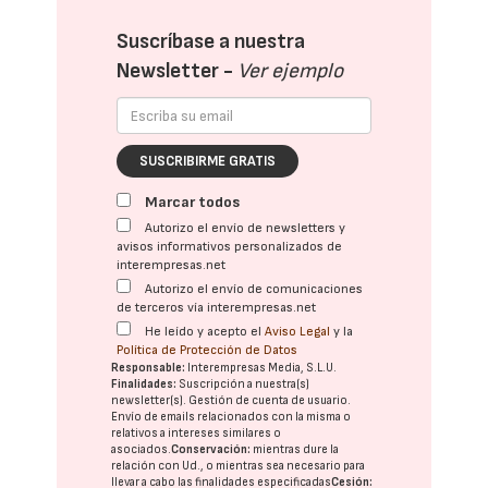
Suscríbase a nuestra
Newsletter -
Ver ejemplo
SUSCRIBIRME GRATIS
Marcar todos
Autorizo el envío de newsletters y
avisos informativos personalizados de
interempresas.net
Autorizo el envío de comunicaciones
de terceros vía interempresas.net
He leído y acepto el
Aviso Legal
y la
Política de Protección de Datos
Responsable:
Interempresas Media, S.L.U.
Finalidades:
Suscripción a nuestra(s)
newsletter(s). Gestión de cuenta de usuario.
Envío de emails relacionados con la misma o
relativos a intereses similares o
asociados.
Conservación:
mientras dure la
relación con Ud., o mientras sea necesario para
llevar a cabo las finalidades especificadas
Cesión: