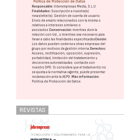
Política de Protección de Datos
Responsable:
Interempresas Media, S.L.U.
Finalidades:
Suscripción a nuestra(s)
newsletter(s). Gestión de cuenta de usuario.
Envío de emails relacionados con la misma o
relativos a intereses similares o
asociados.
Conservación:
mientras dure la
relación con Ud., o mientras sea necesario para
llevar a cabo las finalidades especificadas
Cesión:
Los datos pueden cederse a otras
empresas del
grupo
por motivos de gestión interna.
Derechos:
Acceso, rectificación, oposición, supresión,
portabilidad, limitación del tratatamiento y
decisiones automatizadas:
contacte con
nuestro DPD
. Si considera que el tratamiento no
se ajusta a la normativa vigente, puede presentar
reclamación ante la
AEPD
.
Más información:
Política de Protección de Datos
REVISTAS