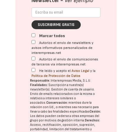
Newsletter -
Ver ejemplo
SUSCRIBIRME GRATIS
Marcar todos
Autorizo el envío de newsletters y
avisos informativos personalizados de
interempresas.net
Autorizo el envío de comunicaciones
de terceros vía interempresas.net
He leído y acepto el
Aviso Legal
y la
Política de Protección de Datos
Responsable:
Interempresas Media, S.L.U.
Finalidades:
Suscripción a nuestra(s)
newsletter(s). Gestión de cuenta de usuario.
Envío de emails relacionados con la misma o
relativos a intereses similares o
asociados.
Conservación:
mientras dure la
relación con Ud., o mientras sea necesario para
llevar a cabo las finalidades especificadas
Cesión:
Los datos pueden cederse a otras
empresas del
grupo
por motivos de gestión interna.
Derechos:
Acceso, rectificación, oposición, supresión,
portabilidad, limitación del tratatamiento y