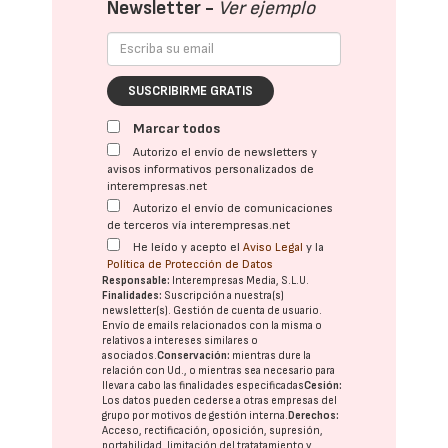
Newsletter -
Ver ejemplo
SUSCRIBIRME GRATIS
Marcar todos
Autorizo el envío de newsletters y
avisos informativos personalizados de
interempresas.net
Autorizo el envío de comunicaciones
de terceros vía interempresas.net
He leído y acepto el
Aviso Legal
y la
Política de Protección de Datos
Responsable:
Interempresas Media, S.L.U.
Finalidades:
Suscripción a nuestra(s)
newsletter(s). Gestión de cuenta de usuario.
Envío de emails relacionados con la misma o
relativos a intereses similares o
asociados.
Conservación:
mientras dure la
relación con Ud., o mientras sea necesario para
llevar a cabo las finalidades especificadas
Cesión:
Los datos pueden cederse a otras
empresas del
grupo
por motivos de gestión interna.
Derechos:
Acceso, rectificación, oposición, supresión,
portabilidad, limitación del tratatamiento y