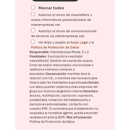
Marcar todos
Autorizo el envío de newsletters y
avisos informativos personalizados de
interempresas.net
Autorizo el envío de comunicaciones
de terceros vía interempresas.net
He leído y acepto el
Aviso Legal
y la
Política de Protección de Datos
Responsable:
Interempresas Media, S.L.U.
Finalidades:
Suscripción a nuestra(s)
newsletter(s). Gestión de cuenta de usuario.
Envío de emails relacionados con la misma o
relativos a intereses similares o
asociados.
Conservación:
mientras dure la
relación con Ud., o mientras sea necesario para
llevar a cabo las finalidades especificadas
Cesión:
Los datos pueden cederse a otras
empresas del
grupo
por motivos de gestión interna.
Derechos:
Acceso, rectificación, oposición, supresión,
portabilidad, limitación del tratatamiento y
decisiones automatizadas:
contacte con
nuestro DPD
. Si considera que el tratamiento no
se ajusta a la normativa vigente, puede presentar
reclamación ante la
AEPD
.
Más información:
Política de Protección de Datos