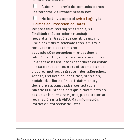
Autorizo el envío de comunicaciones
de terceros vía interempresas.net
He leído y acepto el
Aviso Legal
y la
Política de Protección de Datos
Responsable:
Interempresas Media, S.L.U.
Finalidades:
Suscripción a nuestra(s)
newsletter(s). Gestión de cuenta de usuario.
Envío de emails relacionados con la misma o
relativos a intereses similares o
asociados.
Conservación:
mientras dure la
relación con Ud., o mientras sea necesario para
llevar a cabo las finalidades especificadas
Cesión:
Los datos pueden cederse a otras
empresas del
grupo
por motivos de gestión interna.
Derechos:
Acceso, rectificación, oposición, supresión,
portabilidad, limitación del tratatamiento y
decisiones automatizadas:
contacte con
nuestro DPD
. Si considera que el tratamiento no
se ajusta a la normativa vigente, puede presentar
reclamación ante la
AEPD
.
Más información:
Política de Protección de Datos