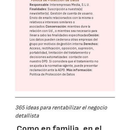
Política de Protección de Datos
Responsable:
Interempresas Media, S.L.U.
Finalidades:
Suscripción a nuestra(s)
newsletter(s). Gestión de cuenta de usuario.
Envío de emails relacionados con la misma o
relativos a intereses similares o
asociados.
Conservación:
mientras dure la
relación con Ud., o mientras sea necesario para
llevar a cabo las finalidades especificadas
Cesión:
Los datos pueden cederse a otras
empresas del
grupo
por motivos de gestión interna.
Derechos:
Acceso, rectificación, oposición, supresión,
portabilidad, limitación del tratatamiento y
decisiones automatizadas:
contacte con
nuestro DPD
. Si considera que el tratamiento no
se ajusta a la normativa vigente, puede presentar
reclamación ante la
AEPD
.
Más información:
Política de Protección de Datos
365 ideas para rentabilizar el negocio
detallista
Como en familia, en el