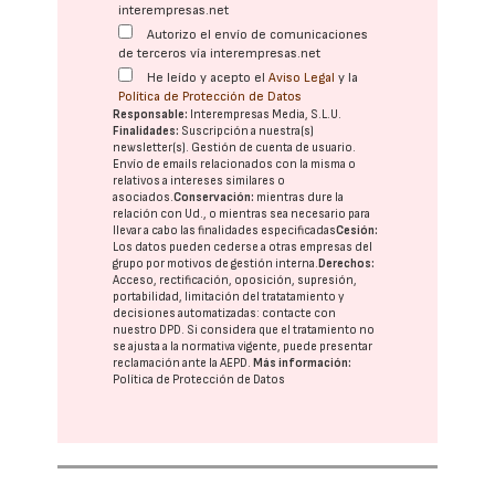
interempresas.net
Autorizo el envío de comunicaciones
de terceros vía interempresas.net
He leído y acepto el
Aviso Legal
y la
Política de Protección de Datos
Responsable:
Interempresas Media, S.L.U.
Finalidades:
Suscripción a nuestra(s)
newsletter(s). Gestión de cuenta de usuario.
Envío de emails relacionados con la misma o
relativos a intereses similares o
asociados.
Conservación:
mientras dure la
relación con Ud., o mientras sea necesario para
llevar a cabo las finalidades especificadas
Cesión:
Los datos pueden cederse a otras
empresas del
grupo
por motivos de gestión interna.
Derechos:
Acceso, rectificación, oposición, supresión,
portabilidad, limitación del tratatamiento y
decisiones automatizadas:
contacte con
nuestro DPD
. Si considera que el tratamiento no
se ajusta a la normativa vigente, puede presentar
reclamación ante la
AEPD
.
Más información:
Política de Protección de Datos