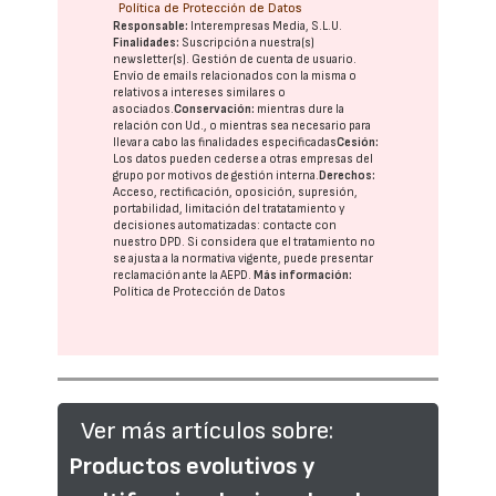
Política de Protección de Datos
Responsable:
Interempresas Media, S.L.U.
Finalidades:
Suscripción a nuestra(s)
newsletter(s). Gestión de cuenta de usuario.
Envío de emails relacionados con la misma o
relativos a intereses similares o
asociados.
Conservación:
mientras dure la
relación con Ud., o mientras sea necesario para
llevar a cabo las finalidades especificadas
Cesión:
Los datos pueden cederse a otras
empresas del
grupo
por motivos de gestión interna.
Derechos:
Acceso, rectificación, oposición, supresión,
portabilidad, limitación del tratatamiento y
decisiones automatizadas:
contacte con
nuestro DPD
. Si considera que el tratamiento no
se ajusta a la normativa vigente, puede presentar
reclamación ante la
AEPD
.
Más información:
Política de Protección de Datos
Ver más artículos sobre:
Productos evolutivos y