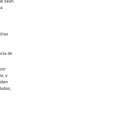
ue sean
ra
ilias
a
ncia de
por
a, y
piden
dudas,