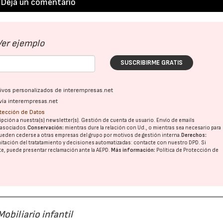
Deja un comentario
Ver ejemplo
SUSCRIBIRME GRATIS
ativos personalizados de interempresas.net
vía interempresas.net
otección de Datos
pción a nuestra(s) newsletter(s). Gestión de cuenta de usuario. Envío de emails
o asociados.
Conservación:
mientras dure la relación con Ud., o mientras sea necesario para
ueden cederse a otras
empresas del grupo
por motivos de gestión interna.
Derechos:
imitación del tratatamiento y decisiones automatizadas:
contacte con nuestro DPD
. Si
nte, puede presentar reclamación ante la
AEPD
.
Más información:
Política de Protección de
obiliario infantil