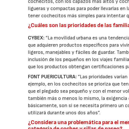
cochecitos, con los capazos más altos y coch
ligueras y compactas para poder llevarlas en l
tener cochecitos más simples para intentar 
¿Cuáles son las prioridades de las familia
CYBEX:
“La movilidad urbana es una tendencia
que adquieren productos específicos para vivir
ligeros, manejables y fáciles de guardar. Tamb
inclusión de los pequeños en los viajes famili
que los productos obtengan certificaciones p
FONT PUERICULTURA:
“Las prioridades varían
ejemplo, en los cochecitos se prioriza que te
que el plegado sea pequeño y con el menor volu
también más o menos lo mismo, la exigencia d
básicamente, son si se necesita primero un co
utilizará durante unos dos años”.
¿Considera una problemática para el mer
categoría de coches y sillas de paseo?