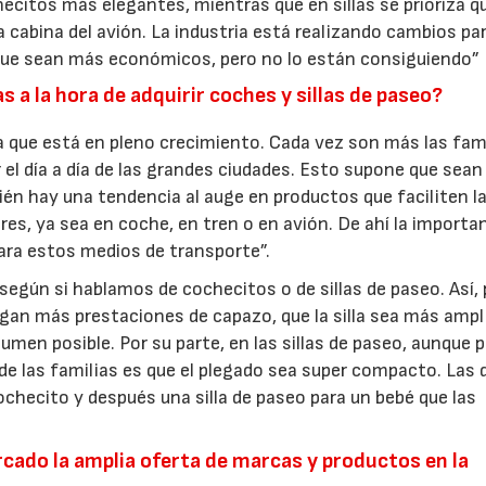
ecitos más elegantes, mientras que en sillas se prioriza q
a cabina del avión. La industria está realizando cambios pa
que sean más económicos, pero no lo están consiguiendo”
s a la hora de adquirir coches y sillas de paseo?
 que está en pleno crecimiento. Cada vez son más las fam
 el día a día de las grandes ciudades. Esto supone que sean
ién hay una tendencia al auge en productos que faciliten l
ares, ya sea en coche, en tren o en avión. De ahí la importa
ara estos medios de transporte”.
 según si hablamos de cochecitos o de sillas de paseo. Así, 
ngan más prestaciones de capazo, que la silla sea más ampli
men posible. Por su parte, en las sillas de paseo, aunque 
e las familias es que el plegado sea super compacto. Las 
checito y después una silla de paseo para un bebé que las
cado la amplia oferta de marcas y productos en la