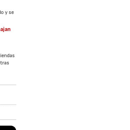
do y se
bajan
tiendas
stras