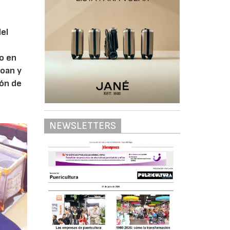
del
do en
Joan y
ión de
NEWSLETTERS