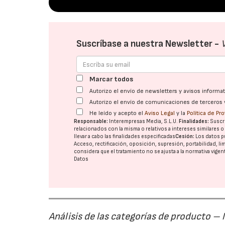
Suscríbase a nuestra Newsletter -
Marcar todos
Autorizo el envío de newsletters y avisos inform
Autorizo el envío de comunicaciones de terceros 
He leído y acepto el
Aviso Legal
y la
Política de Pr
Responsable:
Interempresas Media, S.L.U.
Finalidades:
Suscri
relacionados con la misma o relativos a intereses similares 
llevar a cabo las finalidades especificadas
Cesión:
Los datos p
Acceso, rectificación, oposición, supresión, portabilidad, l
considera que el tratamiento no se ajusta a la normativa vige
Datos
Análisis de las categorías de producto – M