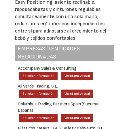
Easy Positioning, asiento reclinable,
reposacabezas y cinturones regulables
simultáneamente con una sola mano,
reductores ergonómicos independientes
entre sí para adaptarse al crecimiento del
bebé y tejidos confortables.
EMPRESAS O ENTIDADES
RELACIONADAS
Accompany Sales & Consulting
Solicitar información
Ver stand virtual
Aji Verde Trading, S.L.
Solicitar información
Ver stand virtual
Columbus Trading Partners Spain (Sucursal
España)
Solicitar información
Ver stand virtual
Plásticos Zarauz, S.A. - Safety Babyauto, S.L.