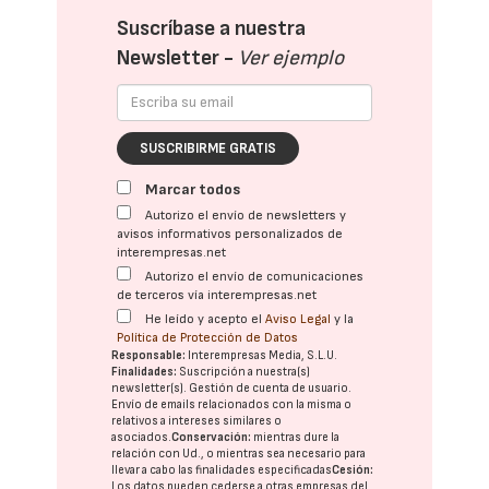
Suscríbase a nuestra
Newsletter -
Ver ejemplo
SUSCRIBIRME GRATIS
Marcar todos
Autorizo el envío de newsletters y
avisos informativos personalizados de
interempresas.net
Autorizo el envío de comunicaciones
de terceros vía interempresas.net
He leído y acepto el
Aviso Legal
y la
Política de Protección de Datos
Responsable:
Interempresas Media, S.L.U.
Finalidades:
Suscripción a nuestra(s)
newsletter(s). Gestión de cuenta de usuario.
Envío de emails relacionados con la misma o
relativos a intereses similares o
asociados.
Conservación:
mientras dure la
relación con Ud., o mientras sea necesario para
llevar a cabo las finalidades especificadas
Cesión:
Los datos pueden cederse a otras
empresas del