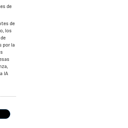
tes de
ntes de
o, los
 de
 por la
as
resas
nza,
a IA