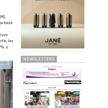
CM),
ja base
ntuvo
rte, las
6%, y
NEWSLETTERS