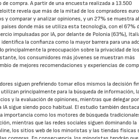
o de compra. A partir de una encuesta realizada a 13.500
eloitte revela que más de la mitad de los compradores eur
tos y comparar y analizar opiniones, y un 27% se muestra a
os países donde más se utiliza esta tecnología, con el 67% 
rcio impulsadas por IA, por delante de Polonia (63%), Itali
 identifica la confianza como la mayor barrera para una ad
 principalmente la preocupación sobre la privacidad de lo
 obstante, los consumidores más jóvenes se muestran más
cambio de mejores recomendaciones y experiencias de com
idores siguen prefiriendo tomar ellos mismos la decisión fin
 utilizan principalmente para la búsqueda de información, l
ios y la evaluación de opiniones, mientras que delegar po
 IA sigue siendo poco habitual. El estudio también destac
ta importancia como los motores de búsqueda tradicionale
ción, mientras que las redes sociales siguen dominando la
ne, los sitios web de los minoristas y las tiendas físicas
r las compras. En consecuencia, los minoristas tendrán que