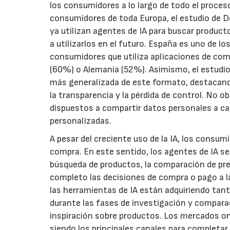
los consumidores a lo largo de todo el proces
consumidores de toda Europa, el estudio de D
ya utilizan agentes de IA para buscar produc
a utilizarlos en el futuro. España es uno de l
consumidores que utiliza aplicaciones de come
(60%) o Alemania (52%). Asimismo, el estudio
más generalizada de este formato, destacando
la transparencia y la pérdida de control. No
dispuestos a compartir datos personales a 
personalizadas.
A pesar del creciente uso de la IA, los consum
compra. En este sentido, los agentes de IA se
búsqueda de productos, la comparación de prec
completo las decisiones de compra o pago a la
las herramientas de IA están adquiriendo tan
durante las fases de investigación y compara
inspiración sobre productos. Los mercados onli
siendo los principales canales para completa