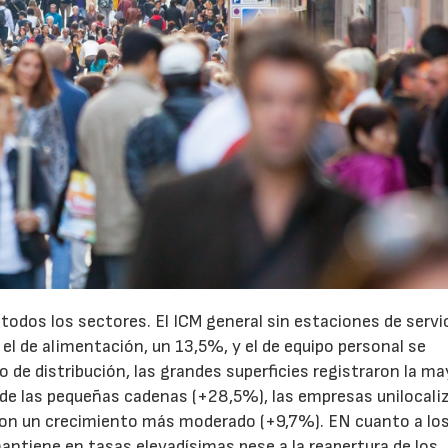
21/07/2026
28/07/202
todos los sectores. El ICM general sin estaciones de servi
el de alimentación, un 13,5%, y el de equipo personal se
de distribución, las grandes superficies registraron la ma
 de las pequeñas cadenas (+28,5%), las empresas unilocali
aron un crecimiento más moderado (+9,7%). EN cuanto a lo
mantiene en tasas elevadísimas pese a la reapertura de los