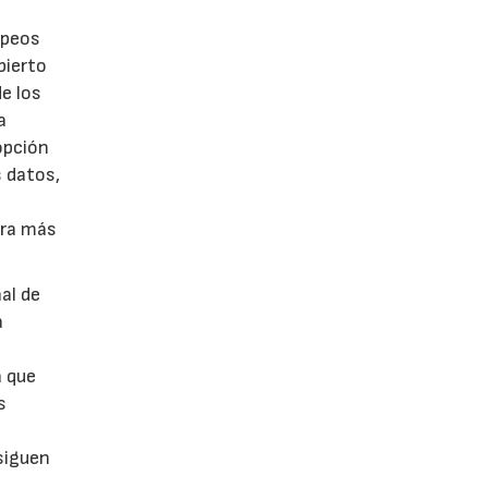
opeos
bierto
de los
a
opción
s datos,
pra más
al de
a
r
a que
s
 siguen