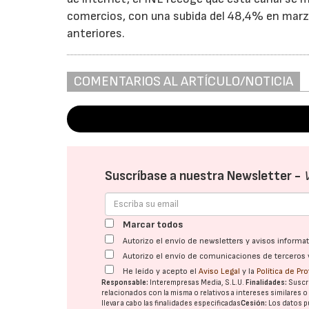
comercios, con una subida del 48,4% en marzo
anteriores.
COMENTARIOS AL ARTÍCULO/NOTICIA
Suscríbase a nuestra Newsletter -
Marcar todos
Autorizo el envío de newsletters y avisos inform
Autorizo el envío de comunicaciones de terceros 
He leído y acepto el
Aviso Legal
y la
Política de Pr
Responsable:
Interempresas Media, S.L.U.
Finalidades:
Suscri
relacionados con la misma o relativos a intereses similares 
llevar a cabo las finalidades especificadas
Cesión:
Los datos p